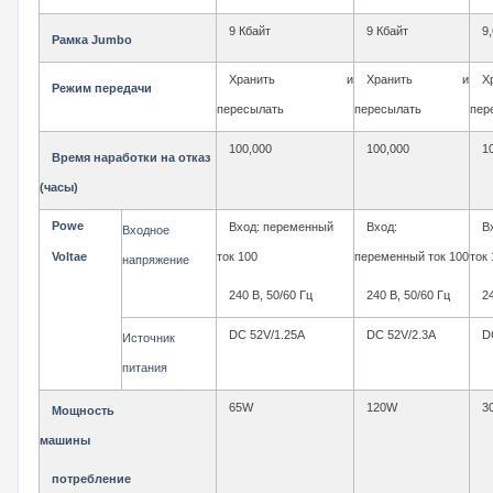
9 Кбайт
9 Кбайт
9
Рамка Jumbo
Хранить и
Хранить и
Режим передачи
пересылать
пересылать
пер
100,000
100,000
1
Время наработки на отказ
(часы)
Powe
Вход: переменный
Вход:
В
Входное
ток 100
переменный ток 100
ток 
Voltae
напряжение
240 В, 50/60 Гц
240 В, 50/60 Гц
2
DC 52V/1.25A
DC 52V/2.3A
D
Источник
питания
65W
120W
3
Мощность
машины
потребление