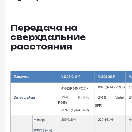
Передача на
сверхдальние
расстояния
Параметр
V1104-G-S-P
V1108-2S-P
V
8*GE(RJ45,POE)+
1
4*GE(RJ45,POE)+
1*GE (Uplink,
2*GE (Uplink,
2
Интерфейсы
RJ45)
SFP)
+1*GE(Uplink,SFP)
200*118*44
220*161*44
4
Размеры
(Д*Ш*Г) (мм)