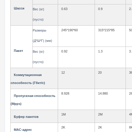
Шасси
0.63
0.9
2.
Вес (кг)
(пусто)
245*190*60
315*215*85
5
Размеры
(Д*Ш*Г) (мм)
Пакет
0.92
1.3
3.
Вес (кг)
(пусто)
12
20
3
Коммутационная
способность (Гбит/с)
8.928
14.
880
2
Пропускная способность
(Mpps)
1M
2M
4
Буфер пакетов
2K
2K
8
MAC-адрес