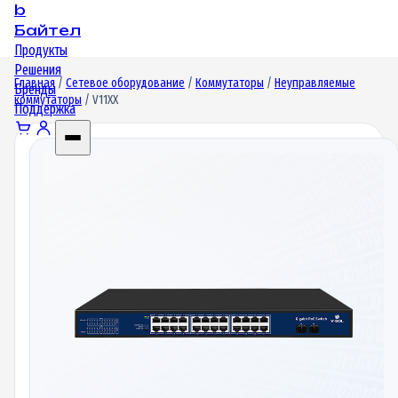
b
Байтел
Продукты
Решения
Главная
/
Сетевое оборудование
/
Коммутаторы
/
Неуправляемые
Бренды
коммутаторы
/ V11XX
Поддержка