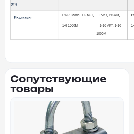
(Вт)
PWR, Mode, 1-6 ACT,
PWR, Режим,
P
Индикация
1-6 1000M
1-10 АКТ, 1-10
1
1000М
Сопутствующие
товары