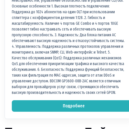
неисправностей, управление безопасностью и управление CLI/GUI.
Основные особенности 1. Высокая плотность подключения:
Поддержка до 1024 абонентов на один OLT при использовании
сплиттера с коэффициентом деления 1:128. 2. Гибкость и
масштабируемость: Наличие 4 портов GE Combo и 4 портов 10GE
позволяет гибко настраивать сеть и обеспечивать высокую
пропускную способность. 3. Надежность: Два блока питания AC
обеспечивают высокую надежность и отказоустойчивость системы.
4. Управляемость: Поддержка различных протоколов управления и
мониторинга, включая SNMP, CLI, Web-интерфейс и Telnet. 5.
Качество обслуживания (QoS): Поддержка различных механизмов
QoS для обеспечения приоритизации трафика и высокого качества
обслуживания. 6. Безопасность: Поддержка функций безопасности,
таких как фильтрация по MAC-адресам, защита от атак DDoS и
управление доступом. BDCOM GP3600-08B-2AC является отличным
выбором для провайдеров услуг связи, стремящихся обеспечить
высокую производительность и надежность своих сетей GPON.
Подробнее