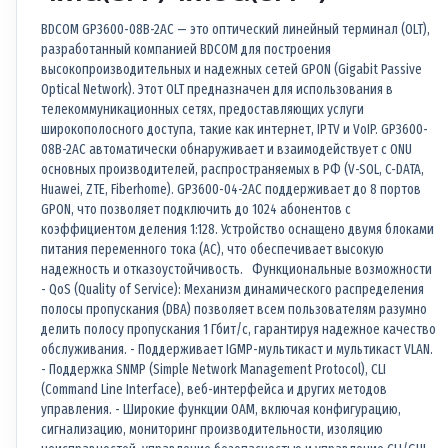
BDCOM GP3600-08B-2AC — это оптический линейный терминал (OLT),
разработанный компанией BDCOM для построения
высокопроизводительных и надежных сетей GPON (Gigabit Passive
Optical Network). Этот OLT предназначен для использования в
телекоммуникационных сетях, предоставляющих услуги
широкополосного доступа, такие как интернет, IPTV и VoIP. GP3600-
08B-2AC автоматически обнаруживает и взаимодействует с ONU
основных производителей, распространяемых в РФ (V-SOL, C-DATA,
Huawei, ZTE, Fiberhome). GP3600-04-2AC поддерживает до 8 портов
GPON, что позволяет подключить до 1024 абонентов с
коэффициентом деления 1:128. Устройство оснащено двумя блоками
питания переменного тока (AC), что обеспечивает высокую
надежность и отказоустойчивость. Функциональные возможности
- QoS (Quality of Service): Механизм динамического распределения
полосы пропускания (DBA) позволяет всем пользователям разумно
делить полосу пропускания 1 Гбит/с, гарантируя надежное качество
обслуживания. - Поддерживает IGMP-мультикаст и мультикаст VLAN.
- Поддержка SNMP (Simple Network Management Protocol), CLI
(Command Line Interface), веб-интерфейса и других методов
управления. - Широкие функции OAM, включая конфигурацию,
сигнализацию, мониторинг производительности, изоляцию