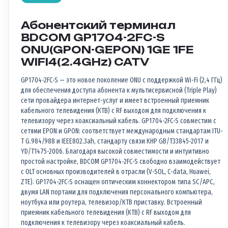
Абонентский терминал
BDCOM GP1704-2FC-S
ONU(GPON-GEPON) 1GE 1FE
WIFI4(2.4GHz) CATV
GP1704-2FC-S — это новое поколение ONU с поддержкой Wi-Fi (2,4 ГГц)
для обеспечения доступа абонента к мультисервисной (Triple Play)
сети провайдера интернет-услуг и имеет встроенный приемник
кабельного телевидения (КТВ) с RF выходом для подключения к
телевизору через коаксиальный кабель. GP1704-2FC-S совместим с
сетями EPON и GPON: соответствует международным стандартам ITU-
T G.984/988 и IEEE802.3ah, стандарту связи КНР GB/T33845-2017 и
YD/T1475-2006. Благодаря высокой совместимости и интуитивно
простой настройке, BDCOM GP1704-2FC-S свободно взаимодействует
с OLT основных производителей в отрасли (V-SOL, C-data, Huawei,
ZTE). GP1704-2FC-S оснащен оптическим коннектором типа SC/APC,
двумя LAN портами для подключения персонального компьютера,
ноутбука или роутера, телевизор/КТВ приставку. Встроенный
приемник кабельного телевидения (КТВ) с RF выходом для
подключения к телевизору через коаксиальный кабель.