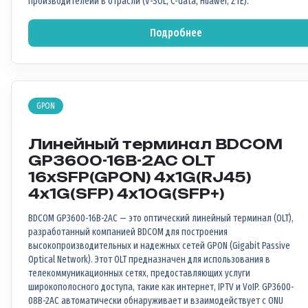
производителейи в отрасли (V-SOL, C-data, Huawei, ZTE).
Подробнее
GPON
Линейный терминал BDCOM
GP3600-16B-2AC OLT
16xSFP(GPON) 4x1G(RJ45)
4x1G(SFP) 4x10G(SFP+)
BDCOM GP3600-16B-2AC — это оптический линейный терминал (OLT),
разработанный компанией BDCOM для построения
высокопроизводительных и надежных сетей GPON (Gigabit Passive
Optical Network). Этот OLT предназначен для использования в
телекоммуникационных сетях, предоставляющих услуги
широкополосного доступа, такие как интернет, IPTV и VoIP. GP3600-
08B-2AC автоматически обнаруживает и взаимодействует с ONU