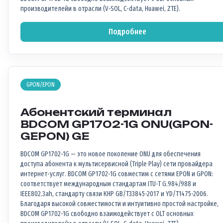
производителейи в отрасли (V-SOL, C-data, Huawei, ZTE).
Подробнее
GPON/EPON
Абонентский терминал
BDCOM GP1702-1G ONU(GPON-
GEPON) GE
BDCOM GP1702-1G — это новое поколение ONU для обеспечения
доступа абонента к мультисервисной (Triple Play) сети провайдера
интернет-услуг. BDCOM GP1702-1G совместим с сетями EPON и GPON:
соответствует международным стандартам ITU-T G.984/988 и
IEEE802.3ah, стандарту связи КНР GB/T33845-2017 и YD/T1475-2006.
Благодаря высокой совместимости и интуитивно простой настройке,
BDCOM GP1702-1G свободно взаимодействует с OLT основных