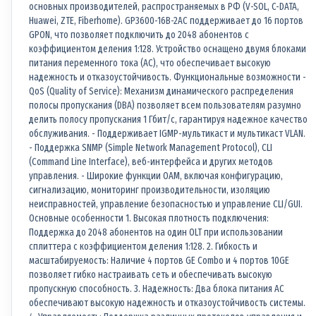
основных производителей, распространяемых в РФ (V-SOL, C-DATA,
Huawei, ZTE, Fiberhome). GP3600-16B-2AC поддерживает до 16 портов
GPON, что позволяет подключить до 2048 абонентов с
коэффициентом деления 1:128. Устройство оснащено двумя блоками
питания переменного тока (AC), что обеспечивает высокую
надежность и отказоустойчивость. Функциональные возможности -
QoS (Quality of Service): Механизм динамического распределения
полосы пропускания (DBA) позволяет всем пользователям разумно
делить полосу пропускания 1 Гбит/с, гарантируя надежное качество
обслуживания. - Поддерживает IGMP-мультикаст и мультикаст VLAN.
- Поддержка SNMP (Simple Network Management Protocol), CLI
(Command Line Interface), веб-интерфейса и других методов
управления. - Широкие функции OAM, включая конфигурацию,
сигнализацию, мониторинг производительности, изоляцию
неисправностей, управление безопасностью и управление CLI/GUI.
Основные особенности 1. Высокая плотность подключения:
Поддержка до 2048 абонентов на один OLT при использовании
сплиттера с коэффициентом деления 1:128. 2. Гибкость и
масштабируемость: Наличие 4 портов GE Combo и 4 портов 10GE
позволяет гибко настраивать сеть и обеспечивать высокую
пропускную способность. 3. Надежность: Два блока питания AC
обеспечивают высокую надежность и отказоустойчивость системы.