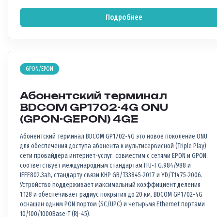
Подробнее
GPON/EPON
Абонентский терминал
BDCOM GP1702-4G ONU
(GPON-GEPON) 4GE
Абонентский терминал BDCOM GP1702-4G это новое поколение ONU
для обеспечения доступа абонента к мультисервисной (Triple Play)
сети провайдера интернет-услуг. совместим с сетями EPON и GPON:
соответствует международным стандартам ITU-T G.984/988 и
IEEE802.3ah, стандарту связи КНР GB/T33845-2017 и YD/T1475-2006.
Устройство поддерживает максимальный коэффициент деления
1:128 и обеспечивает радиус покрытия до 20 км. BDCOM GP1702-4G
оснащен одним PON портом (SC/UPC) и четырьмя Ethernet портами
10/100/1000Base-T (RJ-45).