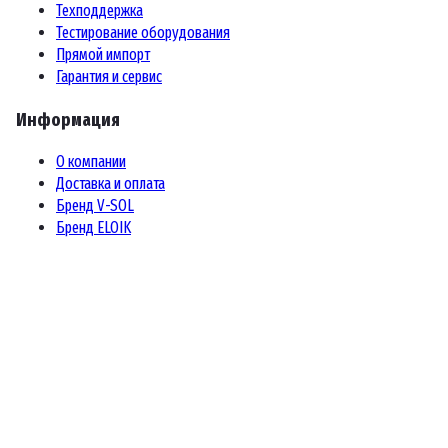
Техподдержка
Тестирование оборудования
Прямой импорт
Гарантия и сервис
Информация
О компании
Доставка и оплата
Бренд V-SOL
Бренд ELOIK
Контакты
Москва, Остаповский проезд 5/1с1, офис 801
+7 (499) 755-60-01
sales@baytel.ru
@Baytel_LLC
© 2024–2026 ООО «Байтел», ИНН 9728134430
Политика конфиденциальности
Пользовательское соглашение