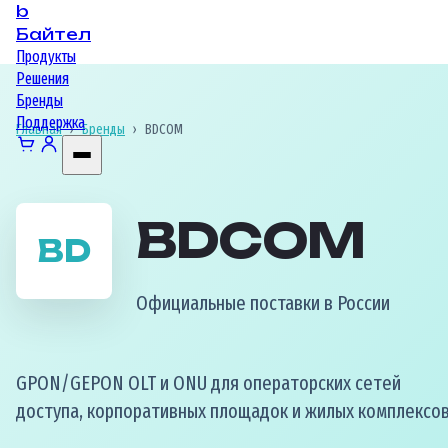
b
Байтел
Продукты
Решения
Бренды
Поддержка
Главная
›
Бренды
›
BDCOM
BDCOM
BD
Официальные поставки в России
GPON/GEPON OLT и ONU для операторских сетей
доступа, корпоративных площадок и жилых комплексов