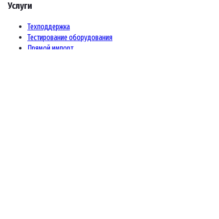
Услуги
Техподдержка
Тестирование оборудования
Прямой импорт
Гарантия и сервис
Информация
О компании
Доставка и оплата
Бренд V-SOL
Бренд ELOIK
Контакты
Москва, Остаповский проезд 5/1с1, офис 801
+7 (499) 755-60-01
sales@baytel.ru
@Baytel_LLC