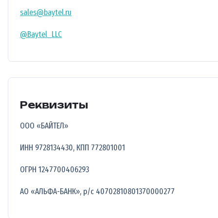
sales@baytel.ru
@Baytel_LLC
Реквизиты
ООО «БАЙТЕЛ»
ИНН 9728134430, КПП 772801001
ОГРН 1247700406293
АО «АЛЬФА-БАНК», р/с 40702810801370000277