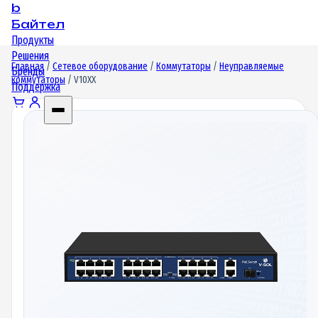
b
Байтел
Продукты
Решения
Главная
/
Сетевое оборудование
/
Коммутаторы
/
Неуправляемые
Бренды
коммутаторы
/ V10XX
Поддержка