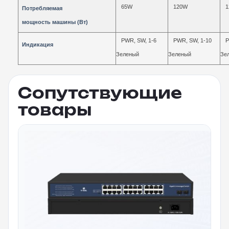
65W
120W
Потребляемая
мощность машины (Вт)
PWR, SW, 1-6
PWR, SW, 1-10
P
Индикация
Зеленый
Зеленый
Зе
Сопутствующие
товары