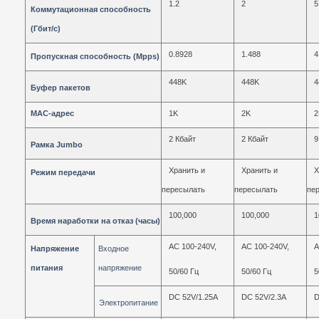
1.2
2
5
Коммутационная способность
(Гбит/с)
0.8928
1.488
4
Пропускная способность (Mpps)
448K
448K
4
Буфер пакетов
MAC-адрес
1K
2K
2
2 Кбайт
2 Кбайт
9
Рамка Jumbo
Хранить и
Хранить и
Х
Режим передачи
пересылать
пересылать
пе
100,000
100,000
1
Время наработки на отказ (часы)
AC 100-240V,
AC 100-240V,
A
Напряжение
Входное
питания
напряжение
50/60 Гц
50/60 Гц
5
DC 52V/1.25A
DC 52V/2.3A
D
Электропитание