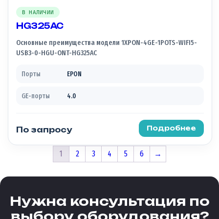
В НАЛИЧИИ
HG325AC
Основные преимущества модели 1XPON-4GE-1POTS-WIFI5-
USB3-0-HGU-ONT-HG325AC
Порты
EPON
GE-порты
4.0
Подробнее
По запросу
1
2
3
4
5
6
→
Нужна консультация по
выбору оборудования?