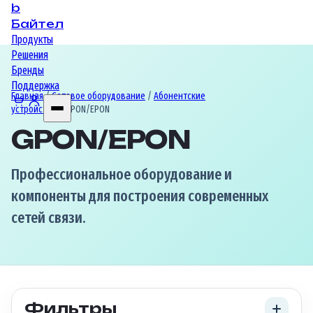
b
Байтел
Продукты
Решения
Бренды
Поддержка
Главная
/
Сетевое оборудование
/
Абонентские
устройства
/ GPON/EPON
GPON/EPON
Профессиональное оборудование и
компоненты для построения современных
сетей связи.
Фильтры