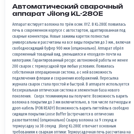
Автоматический сварочный
аппарат Jilong KL-280E
Аппарат юстирует волокна по трём осям: XYZ. В KL-280Е появилась
печь в современном корпусе с автостартом, адаптированная под
сварные коннекторы. Новые зажимы кареток полностью
универсальны и рассчитаны на все виды покрытия до 3 мм., включая
свободносидящий буфер 900 мкм (опционально). Аппарат обрёл
современный товарный вид, уменьшился и «похудел» почти на
килограмм. Гарантированный ресурс автономной работы не менее
200 сварок с термоусадкой при любых условиях. Появилась
собственная операционная система, а с ней возможность
подключения флешки и сохранения изображений. Пересылка
журнала сварок стала простой и быстрой. В аппарате используется
беззеркальная оптическая система и элементная база нового
поколения. Сверх техминимума вы получите: Возможность варить
волокна в покрытии до 3 мм включительно, в том числе патчкорды и
дроп-кабель (PON READY) Возможность варить пигтейлы в свободно
сидящем покрытии Loose Buffer (встречаются в оптических
разветвителях) (опционально) Сварку волокна за 9 секунд и
термоусадку за 38 секунд Jilong KL-280E отвечает основным
требованиям к сваркам оптики: Термоусадочная печь рассчитана на