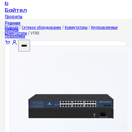
b
Байтел
Продукты
Решения
Главная
/
Сетевое оборудование
/
Коммутаторы
/
Неуправляемые
Бренды
коммутаторы
/ V11XX
Поддержка