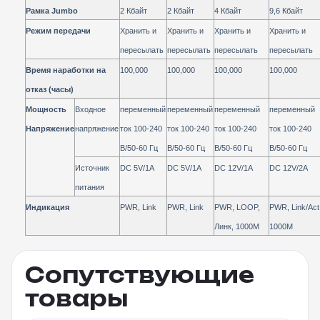
Рамка Jumbo
2 Кбайт
2 Кбайт
4 Кбайт
9,6 Кбайт
Режим передачи
Хранить и
Хранить и
Хранить и
Хранить и
пересылать
пересылать
пересылать
пересылать
Время наработки на
100,000
100,000
100,000
100,000
отказ (часы)
Мощность
Входное
переменный
переменный
переменный
переменный
Напряжение
напряжение
ток 100-240
ток 100-240
ток 100-240
ток 100-240
В/50-60 Гц
В/50-60 Гц
В/50-60 Гц
В/50-60 Гц
Источник
DC 5V/1A
DC 5V/1A
DC 12V/1A
DC 12V/2A
питания
Индикация
PWR, Link
PWR, Link
PWR, LOOP,
PWR, Link/Act
Линк, 1000M
1000M
Сопутствующие
товары