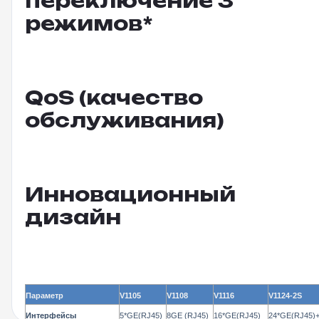
переключение 3
режимов*
QoS (качество
обслуживания)
Инновационный
дизайн
Параметр
V1105
V1108
V1116
V1124-2S
Интерфейсы
5*GE(RJ45)
8GE (RJ45)
16*GE(RJ45)
24*GE(RJ45)