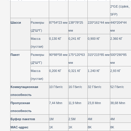
2*GE (Uplink,
SFP)
Шасси
Размеры
87*54*23
мм
138*78*25
220*161*44
мм
440*204*44
(Д*Ш*Г)
мм
мм
Масса
0,
130
КГ
0,
241
КГ
0,900
КГ
2.
360
КГ
(пустая)
Пакет
Размеры
90*88*58
мм
175*120*63
315*215*85
мм
500*290*85
(Д*Ш*Г)
мм
мм
Масса
0,
200
КГ
0,
321
КГ
1.
240
КГ
2,93 КГ
(пустая)
Коммутационная
10 Гбит/с
16 Гбит/с
32 Гбит/с
52 Гбит/с
способность
Пропускная
7,44 Мпп
11,9 Мпп
23,8 Мпп
38,68 Мпп
способность
Буфер пакетов
1M
2.5M
4M
4M
MAC-адрес
1K
1K
8K
8K