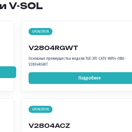
и V-SOL
GPON/EPON
V2804RGWT
Основные преимущества модели 1GE-3FE-CATV-WIFI4-ONU-
V2804RGWT
Подробнее
GPON/EPON
V2804ACZ