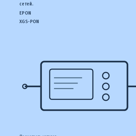
сетей.
EPON
XGS-PON