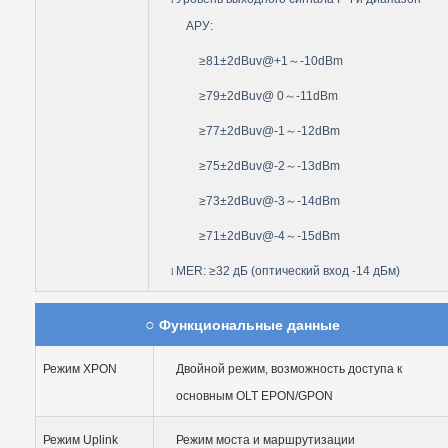
l
АРУ:
≥81±2dBuv@+1
～
-10dBm
≥79±2dBuv@ 0
～
-11dBm
≥77±2dBuv@-1
～
-12dBm
≥75±2dBuv@-2
～
-13dBm
≥73±2dBuv@-3
～
-14dBm
≥71±2dBuv@-4
～
-15dBm
MER: ≥32 дБ (оптический вход -14 дБм)
l
○
Функциональные данные
Режим XPON
Двойной режим, возможность доступа к
основным OLT EPON/GPON
Режим
Uplink
Режим моста и маршрутизации