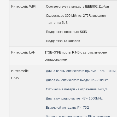
Интерфейс WIFI
Соответствует стандарту IEEE802.11b/g/n
l
Скорость до 300 Мбит/с, 2T2R, внешняя
l
антенна 5dBi
Поддержка: несколько SSID
l
Поддержка 13 каналов
l
Интерфейс LAN
1*GE+3*FE порты RJ45 с автоматическим
согласованием
Интерфейс
Длина волны оптического приема: 1550±10 нм
l
CATV
Диапазон оптического входа: +2
～
-18dBm
l
Оптические потери на отражение: ≥40 дБ
l
Диапазон радиочастот: 47
～
1000MHz
l
Выходной импеданс РЧ: 75Ω
l
Уровень выходного сигнала РЧ и диапазон