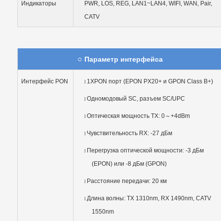
Индикаторы
PWR, LOS, REG, LAN1~LAN4, WIFI, WAN, Pair,
CATV
○
Параметр интерфейса
Интерфейс PON
1XPON порт (EPON PX20+ и GPON Class B+)
l
Одномодовый SC, разъем SC/UPC
l
Оптическая мощность TX: 0
～
+4dBm
l
Чувствительность RX: -27 дБм
l
Перегрузка оптической мощности: -3 дБм
l
(EPON) или -8 дБм (GPON)
Расстояние передачи: 20 км
l
Длина волны: TX 1310nm, RX 1490nm, CATV
l
1550nm