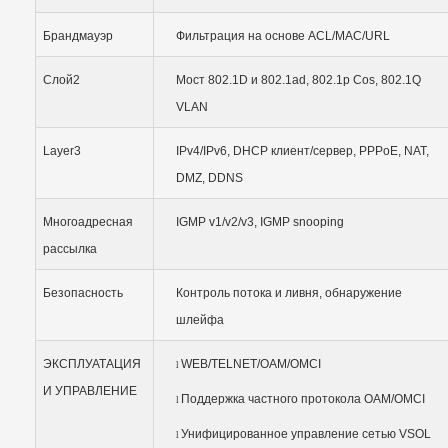
Брандмауэр
Фильтрация на основе ACL/MAC/URL
Слой2
Мост 802.1D и 802.1ad, 802.1p Cos, 802.1Q
VLAN
Layer3
IPv4/IPv6, DHCP клиент/сервер, PPPoE, NAT,
DMZ, DDNS
Многоадресная
IGMP v1/v2/v3, IGMP snooping
рассылка
Безопасность
Контроль потока и ливня, обнаружение
шлейфа
ЭКСПЛУАТАЦИЯ
WEB/TELNET/OAM/OMCI
l
И УПРАВЛЕНИЕ
Поддержка частного протокола OAM/OMCI
l
Унифицированное управление сетью VSOL
l