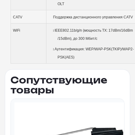
OLT
CATV
Поддержка дистанционного управления CATV
WiFi
IEEE802.11b/g/n (мощность TX: 17dBm/16dBm
l
/15dBm), до 300 Мбит/с
Аутентификация: WEP/WAP-PSK(TKIP)/WAP2-
l
PSK(AES)
Сопутствующие
товары