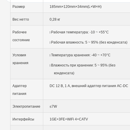
Размер
185mm×120mm×34mm(L×W×H)
Вес нетто
0,28 кг
Рабочее
Рабочая температура: -10 ~ +55°C
l
состояние
Рабочая влажность: 5 ~ 95% (без конденсата)
l
Условия
Температура хранения: -40 ~ +70°C
l
хранения
Влажность при хранении: 5 ~ 95% (без
l
конденсата)
Адаптер
DC 12 В, 1 А, внешний адаптер питания AC-DC
питания
Электропитание
≤7W
Интерфейсы
1GE+3FE+WiFi 4+CATV