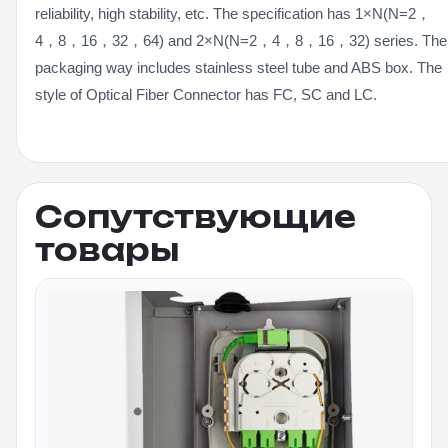
reliability, high stability, etc. The specification has 1×N(N=2，
4，8，16，32，64) and 2×N(N=2，4，8，16，32) series. The
packaging way includes stainless steel tube and ABS box. The
style of Optical Fiber Connector has FC, SC and LC.
Сопутствующие
товары