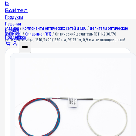
b
Байтел
Продукты
Решения
Главная
/
Компоненты оптических сетей и СКС
/
Делители оптические
Бренды
(сплитер)
/
Сплавные (FBT)
/ Оптический делитель FBT 1×2 30/70
Поддержка
стальная трубка, 1310/1490/1550 нм, 9/125 1м, 0,9 мм не оконцованный