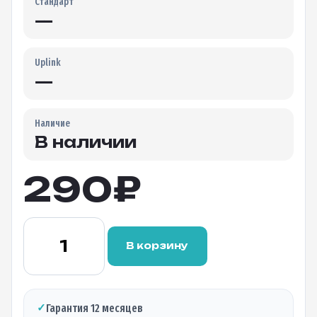
Стандарт
—
Uplink
—
Наличие
В наличии
290
₽
Количество
товара
В корзину
Оптический
делитель
FBT
1×2
✓
Гарантия 12 месяцев