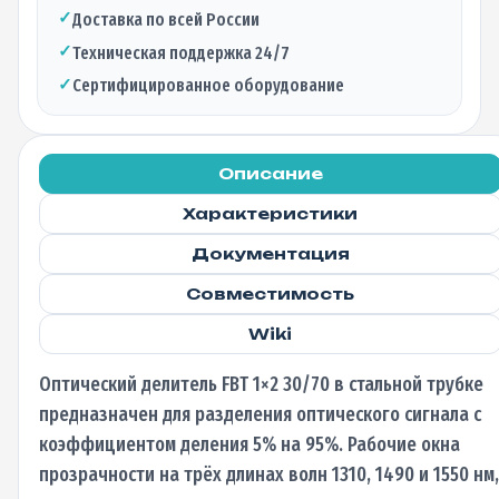
30/70
✓
Доставка по всей России
стальная
трубка,
✓
Техническая поддержка 24/7
1310/1490/1550
✓
Сертифицированное оборудование
нм,
9/125
1м,
0,9
Описание
мм
Характеристики
не
оконцованный
Документация
Совместимость
Wiki
Оптический делитель FBT 1×2 30/70 в стальной трубке
предназначен для разделения оптического сигнала с
коэффициентом деления 5% на 95%. Рабочие окна
прозрачности на трёх длинах волн 1310, 1490 и 1550 нм,