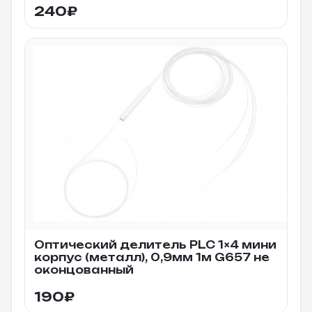
240
₽
Оптический делитель PLC 1×4 мини
корпус (металл), 0,9мм 1м G657 не
оконцованный
190
₽