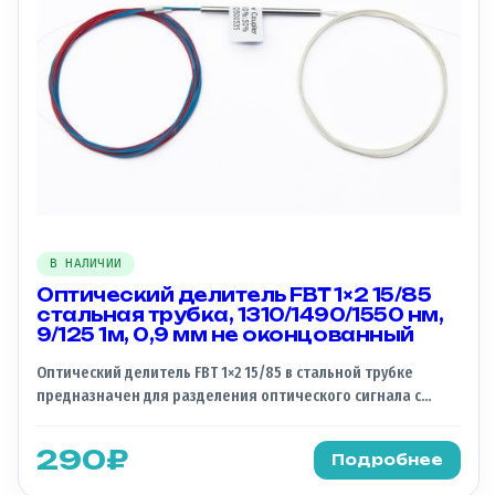
0,9 мм — Тип оконцовки: не оконцованный Этот делитель
идеально подходит для использования в сетях PON (Passive
Optical Network) и других оптических системах, требующих
надежного и стабильного разделения сигнала.
В НАЛИЧИИ
Оптический делитель FBT 1×2 15/85
стальная трубка, 1310/1490/1550 нм,
9/125 1м, 0,9 мм не оконцованный
Оптический делитель FBT 1×2 15/85 в стальной трубке
предназначен для разделения оптического сигнала с
коэффициентом деления 5% на 95%. Рабочие окна
прозрачности на трёх длинах волн 1310, 1490 и 1550 нм, что
290
₽
Подробнее
делает его универсальным для различных
телекоммуникационных сетей, в том числе при работе с