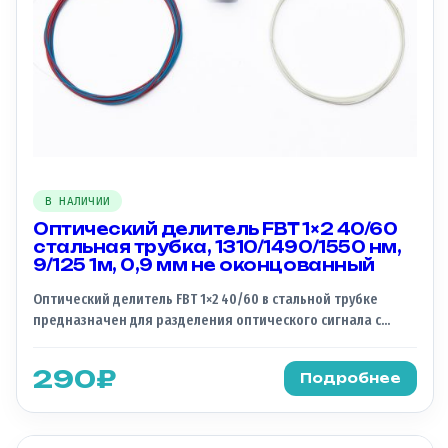
идеально подходит для использования в сетях PON (Passive
Optical Network) и других оптических системах, требующих
надежного и стабильного разделения сигнала.
В НАЛИЧИИ
Оптический делитель FBT 1×2 40/60
стальная трубка, 1310/1490/1550 нм,
9/125 1м, 0,9 мм не оконцованный
Оптический делитель FBT 1×2 40/60 в стальной трубке
предназначен для разделения оптического сигнала с
коэффициентом деления 5% на 95%. Рабочие окна
прозрачности на трёх длинах волн 1310, 1490 и 1550 нм, что
290
₽
Подробнее
делает его универсальным для различных
телекоммуникационных сетей, в том числе при работе с
CTV. Основные характеристики: — Тип делителя:
Сплавной/FBT (Fused Biconical Taper) — Конфигурация: 1×2 —