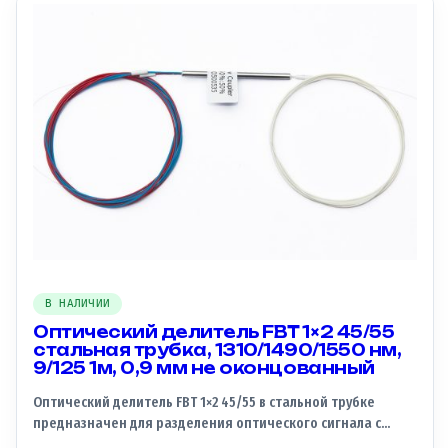
Коэффициент деления: 40/60 — Материал корпуса:
стальная трубка — Рабочие длины волн: 1310/1490/1550 нм
— Длина волокна: 1 метр — Диаметр защитного покрытия:
0,9 мм — Тип оконцовки: не оконцованный Этот делитель
идеально подходит для использования в сетях PON (Passive
Optical Network) и других оптических системах, требующих
надежного и стабильного разделения сигнала.
В НАЛИЧИИ
Оптический делитель FBT 1×2 45/55
стальная трубка, 1310/1490/1550 нм,
9/125 1м, 0,9 мм не оконцованный
Оптический делитель FBT 1×2 45/55 в стальной трубке
предназначен для разделения оптического сигнала с
коэффициентом деления 5% на 95%. Рабочие окна