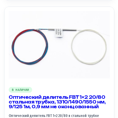
CTV. Основные характеристики: — Тип делителя:
Сплавной/FBT (Fused Biconical Taper) — Конфигурация: 1×2 —
Коэффициент деления: 15/85 — Материал корпуса:
стальная трубка — Рабочие длины волн: 1310/1490/1550 нм
— Длина волокна: 1 метр — Диаметр защитного покрытия:
0,9 мм — Тип оконцовки: не оконцованный Этот делитель
идеально подходит для использования в сетях PON (Passive
Optical Network) и других оптических системах, требующих
надежного и стабильного разделения сигнала.
В НАЛИЧИИ
Оптический делитель FBT 1×2 20/80
стальная трубка, 1310/1490/1550 нм,
9/125 1м, 0,9 мм не оконцованный
Оптический делитель FBT 1×2 20/80 в стальной трубке