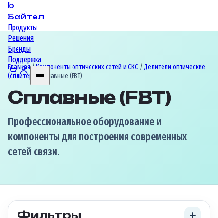
b
Байтел
Продукты
Решения
Бренды
Поддержка
Главная
/
Компоненты оптических сетей и СКС
/
Делители оптические
(сплитер)
/ Сплавные (FBT)
Сплавные (FBT)
Профессиональное оборудование и
компоненты для построения современных
сетей связи.
Фильтры