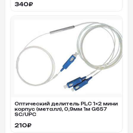
340
₽
Оптический делитель PLC 1×2 мини
корпус (металл), 0,9мм 1м G657
SC/UPC
210
₽