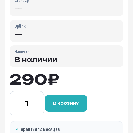
Стандарт
—
Uplink
—
Наличие
В наличии
290
₽
Количество
товара
В корзину
Оптический
делитель
FBT
1×2
✓
Гарантия 12 месяцев