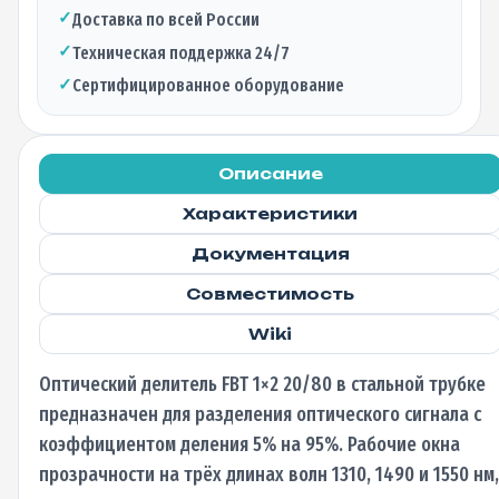
20/80
✓
Доставка по всей России
стальная
трубка,
✓
Техническая поддержка 24/7
1310/1490/1550
✓
Сертифицированное оборудование
нм,
9/125
1м,
0,9
Описание
мм
Характеристики
не
оконцованный
Документация
Совместимость
Wiki
Оптический делитель FBT 1×2 20/80 в стальной трубке
предназначен для разделения оптического сигнала с
коэффициентом деления 5% на 95%. Рабочие окна
прозрачности на трёх длинах волн 1310, 1490 и 1550 нм,