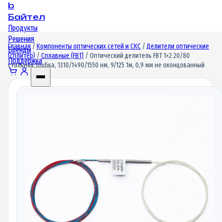
b
Байтел
Продукты
Решения
Главная
/
Компоненты оптических сетей и СКС
/
Делители оптические
Бренды
(сплитер)
/
Сплавные (FBT)
/ Оптический делитель FBT 1×2 20/80
Поддержка
стальная трубка, 1310/1490/1550 нм, 9/125 1м, 0,9 мм не оконцованный