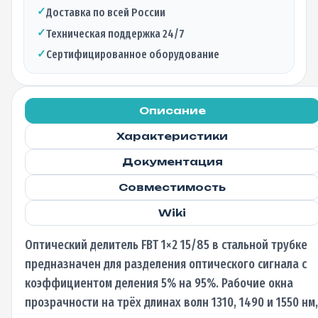
15/85
✓
Доставка по всей России
стальная
трубка,
✓
Техническая поддержка 24/7
1310/1490/1550
✓
Сертифицированное оборудование
нм,
9/125
1м,
0,9
Описание
мм
Характеристики
не
оконцованный
Документация
Совместимость
Wiki
Оптический делитель FBT 1×2 15/85 в стальной трубке
предназначен для разделения оптического сигнала с
коэффициентом деления 5% на 95%. Рабочие окна
прозрачности на трёх длинах волн 1310, 1490 и 1550 нм,