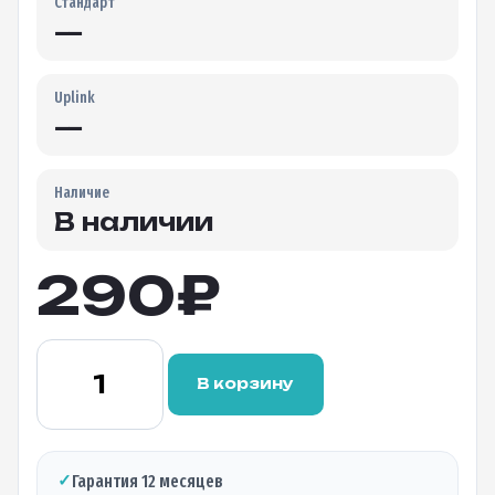
Стандарт
—
Uplink
—
Наличие
В наличии
290
₽
Количество
товара
В корзину
Оптический
делитель
FBT
1×2
✓
Гарантия 12 месяцев