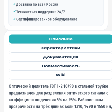
10/90
✓
Доставка по всей России
стальная
трубка,
✓
Техническая поддержка 24/7
1310/1490/1550
✓
Сертифицированное оборудование
нм,
9/125
1м,
0,9
Описание
мм
Характеристики
не
оконцованный
Документация
Совместимость
Wiki
Оптический делитель FBT 1×2 10/90 в стальной трубке
предназначен для разделения оптического сигнала с
коэффициентом деления 5% на 95%. Рабочие окна
прозрачности на трёх длинах волн 1310, 1490 и 1550 нм,