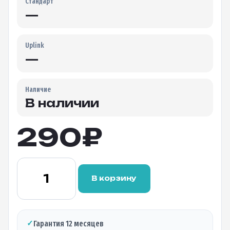
Стандарт
—
Uplink
—
Наличие
В наличии
290
₽
Количество
товара
В корзину
Оптический
делитель
FBT
1×2
✓
Гарантия 12 месяцев