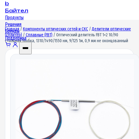
b
Байтел
Продукты
Решения
Главная
/
Компоненты оптических сетей и СКС
/
Делители оптические
Бренды
(сплитер)
/
Сплавные (FBT)
/ Оптический делитель FBT 1×2 10/90
Поддержка
стальная трубка, 1310/1490/1550 нм, 9/125 1м, 0,9 мм не оконцованный