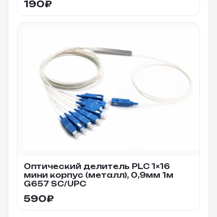
190
₽
Оптический делитель PLC 1×16
мини корпус (металл), 0,9мм 1м
G657 SC/UPC
590
₽