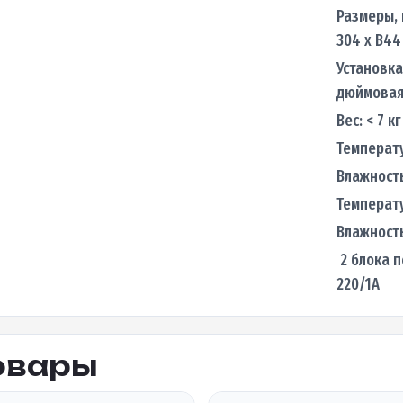
Размеры, м
304 х В44
Установка
дюймовая
Вес: < 7 кг
Температу
Влажность
Температу
Влажност
2 блока п
220/1А
овары