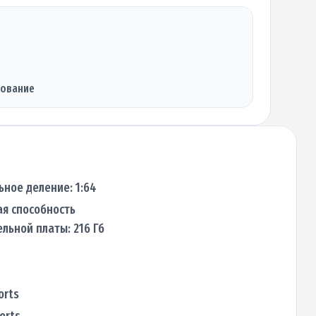
дование
ное деление: 1:64
я способность
льной платы: 216 Гб
orts
ports