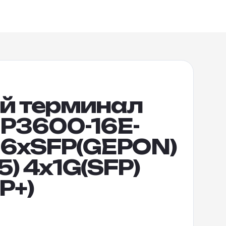
й терминал
P3600-16E-
16xSFP(GEPON)
5) 4x1G(SFP)
P+)