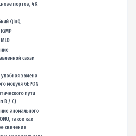
снове портов, 4K
бкий QinQ
 IGMP
 MLD
ние
авленной связи
 удобная замена
ого модуля GEPON
тического пути
п B / C)
ние аномального
ONU, такое как
ое свечение