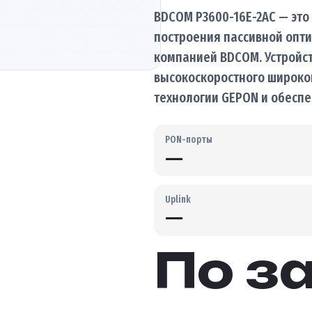
BDCOM P3600-16E-2AC — это
построения пассивной опти
компанией BDCOM. Устройс
высокоскоростного широкоп
технологии GEPON и обесп
PON-порты
—
Uplink
—
По з