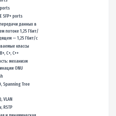
 ports
E SFP+ ports
 передачи данных в
м потоке 1,25 Гбит/
одящем — 1,25 Гбит/с
ваемые классы
В+, С+, C++
сть: механизм
икации ONU
ah
D, Spanning Tree
Q, VLAN
w, RSTP
ая и динамическая