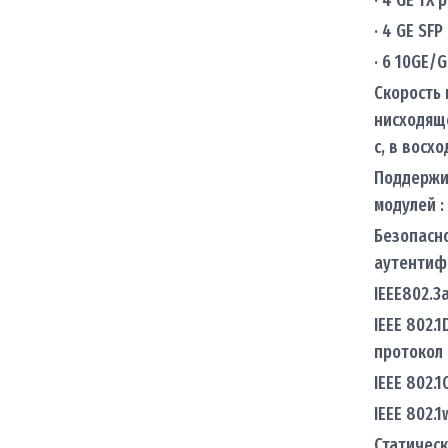
· 4 GE SFP
· 6 10GE/G
Скорость
нисходяще
с, в восх
Поддержи
модулей : 
Безопасно
аутентиф
IEEE802.3
IEEE 802.1
протокол
IEEE 802.1
IEEE 802.1
Статическ