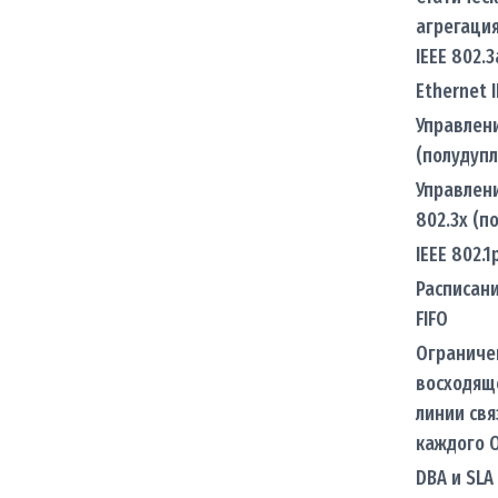
агрегаци
IEEE 802.3
Ethernet I
Управлен
(полудупл
Управлени
802.3x (п
IEEE 802.1
Расписани
FIFO
Ограниче
восходящ
линии свя
каждого 
DBA и SLA