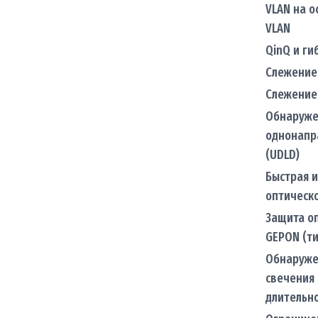
VLAN на о
VLAN
QinQ и ги
Слежение
Слежение
Обнаруже
однонапр
(UDLD)
Быстрая и
оптическ
Защита оп
GEPON (ти
Обнаруже
свечения 
длительн