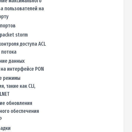
ние максимального
а пользователей на
орту
 портов
packet storm
онтроля доступа ACL
 потока
ие данных
 на интерфейсе PON
е режимы
я, такие как CLI,
LNET
ие обновления
ного обеспечения
P
ладки