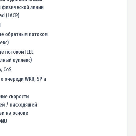
я физической линии
ad (LACP)
I
ие обратным потоком
екс)
е потоком IEEE
олный дуплекс)
p, CoS
е очереди WRR, SP и
ние скорости
ей / нисходящей
зи на основе
ONU