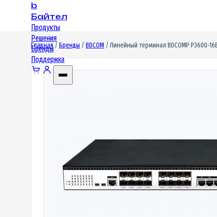
b
Байтел
Продукты
Решения
Главная
/
Бренды
/
BDCOM
/ Линейный терминал BDCOMP P3600-16E-2
Бренды
Поддержка