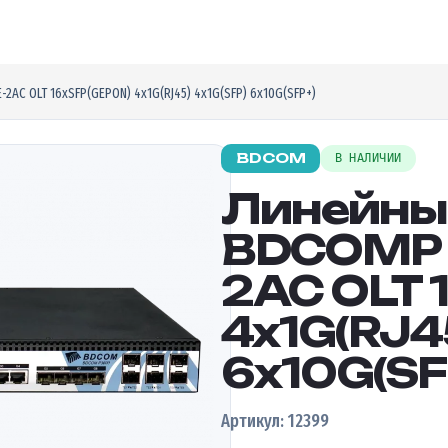
AC OLT 16xSFP(GEPON) 4x1G(RJ45) 4x1G(SFP) 6x10G(SFP+)
BDCOM
В НАЛИЧИИ
Линейны
BDCOMP 
2AC OLT 
4x1G(RJ4
6x10G(SF
Артикул: 12399