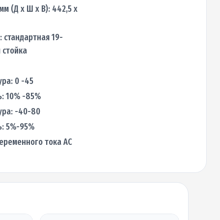
м (Д х Ш х В): 442,5 х
: стандартная 19-
 стойка
ра: 0 -45
: 10% -85%
ра: -40-80
ь: 5%-95%
еременного тока АС