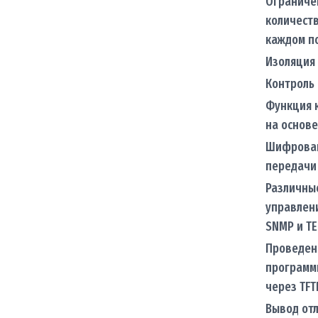
Ограниче
количеств
каждом п
Изоляция
Контроль 
Функция к
на основе
Шифрован
передачи
Различны
управлени
SNMP и TE
Проведен
программ
через TFT
Вывод от