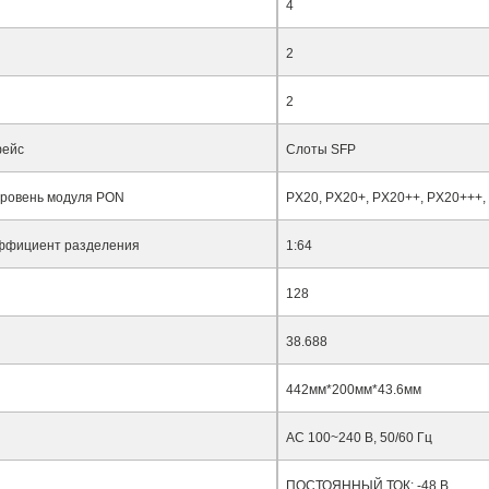
4
2
2
фейс
Слоты SFP
ровень модуля PON
PX20, PX20+, PX20++, PX20+++
ффициент разделения
1:64
128
38.688
442мм*200мм*43.6мм
AC 100~240 В, 50/60 Гц
ПОСТОЯННЫЙ ТОК: -48 В