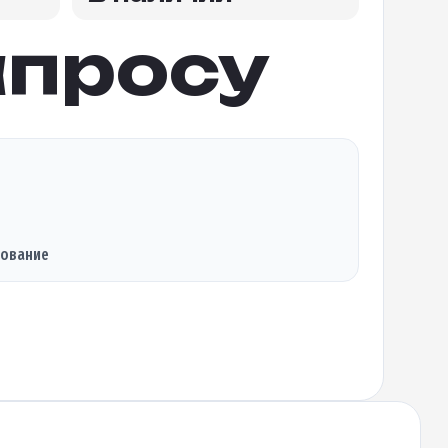
апросу
дование