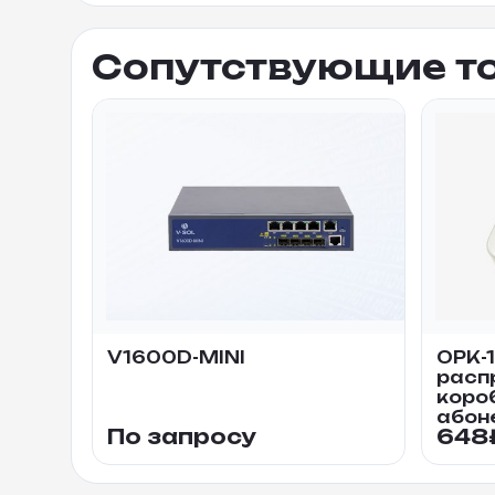
Сопутствующие т
V1600D-MINI
ОРК-1
расп
коро
абон
По запросу
648
PON