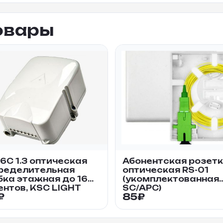
овары
6С 1.3 оптическая
Абонентская розет
ределительная
оптическая RS-01
бка этажная до 16
(укомплектованная
ентов, KSC LIGHT
SC/APC)
₽
85
₽