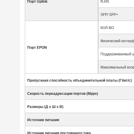
Порт Uplink
RJ45
SFP/ SFP+
КОЛ-ВО
Физический интер
Порт EPON
Поддерживаемый у
Максимальный коэ
Пропускная способность объединительной платы (Гбит/с)
Скорость переадресации портов (Mpps)
Размеры (Д х Ш х В)
Источник питания
Источник питания постоянного тока