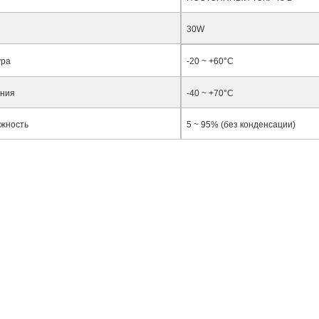
30W
ура
-20 ~ +60°C
ения
-40 ~ +70°C
ажность
5 ~ 95% (без конденсации)