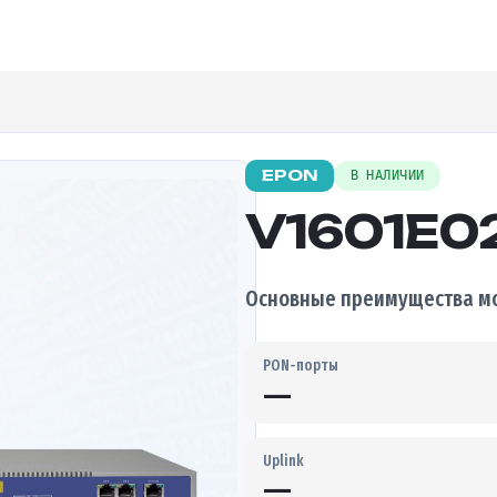
EPON
В НАЛИЧИИ
V1601E0
Основные преимущества мо
PON-порты
—
Uplink
—