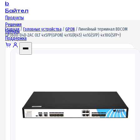
b
Байтел
Продукты
Решения
Главная
/
Головные устройства
/
GPON
/ Линейный терминал BDCOM
Бренды
GP3600-04D-2AC OLT 4xSFP(GPON) 4x1G(RJ45) 4x1G(SFP) 4x10G(SFP+)
Поддержка