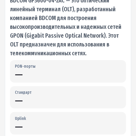
BDCOM GP3600-04-2AC — это оптический
линейный терминал (OLT), разработанный
компанией BDCOM для построения
высокопроизводительных и надежных сетей
GPON (Gigabit Passive Optical Network). Этот
OLT предназначен для использования в
телекоммуникационных сетях,
предоставляющих услуги широкополосного
PON-порты
доступа,…
—
Стандарт
—
Uplink
—