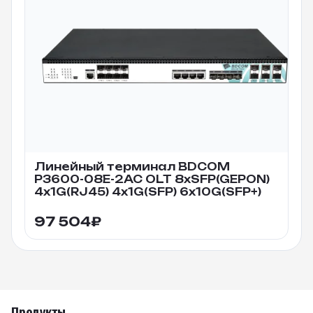
Линейный терминал BDCOM
P3600-08E-2AC OLT 8xSFP(GEPON)
4x1G(RJ45) 4x1G(SFP) 6x10G(SFP+)
97 504
₽
Продукты