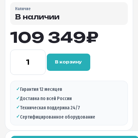
Наличие
В наличии
109 349
₽
Количество
товара
В корзину
Линейный
терминал
BDCOM
GP3600-
✓
Гарантия 12 месяцев
04D-
✓
Доставка по всей России
2AC
OLT
✓
Техническая поддержка 24/7
4xSFP(GPON)
✓
Сертифицированное оборудование
4x1G(RJ45)
4x1G(SFP)
4x10G(SFP+)