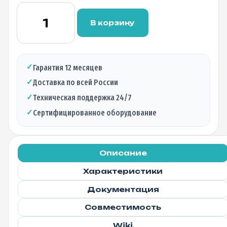
Количество
товара
В корзину
Линейный
терминал
BDCOM
P3310D-
✓
Гарантия 12 месяцев
2AC
✓
Доставка по всей России
OLT
4xSFP(GEPON)
✓
Техническая поддержка 24/7
2x1G(RJ45)
✓
Сертифицированное оборудование
2x1G(SFP)
2x10G(SFP+)
Описание
Характеристики
Документация
Совместимость
Wiki