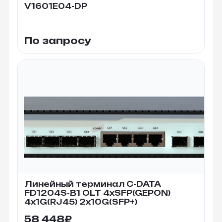
V1601E04-DP
По запросу
Линейный терминал C-DATA
FD1204S-B1 OLT 4xSFP(GEPON)
4x1G(RJ45) 2x10G(SFP+)
58 448
₽