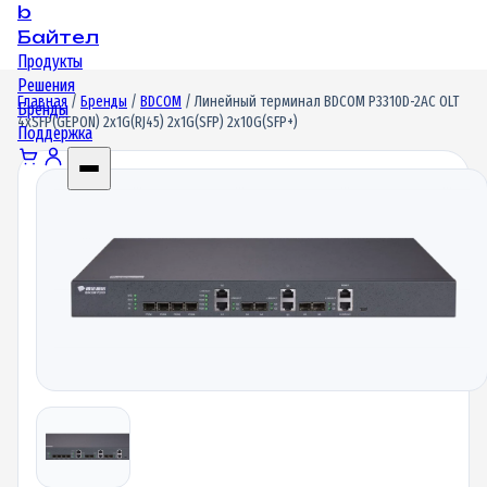
b
Байтел
Продукты
Решения
Главная
/
Бренды
/
BDCOM
/ Линейный терминал BDCOM P3310D-2AC OLT
Бренды
4xSFP(GEPON) 2x1G(RJ45) 2x1G(SFP) 2x10G(SFP+)
Поддержка