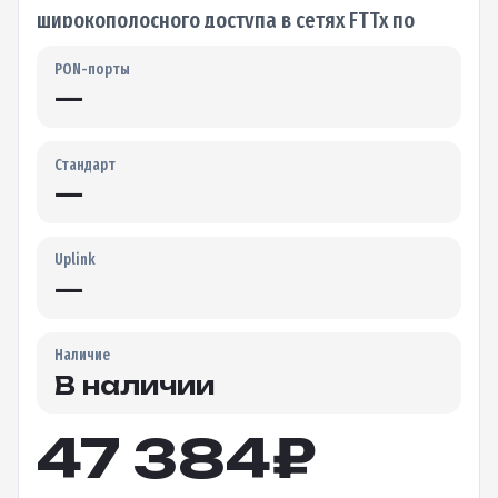
широкополосного доступа в сетях FTTx по
технологии GEPON и обеспечивает
PON-порты
высокоскоростной доступ…
—
Стандарт
—
Uplink
—
Наличие
В наличии
47 384
₽