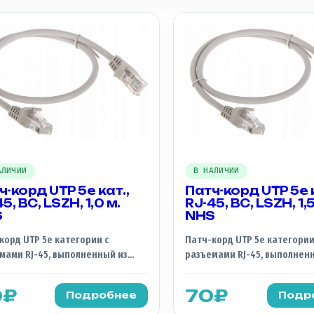
АЛИЧИИ
В НАЛИЧИИ
ч-корд UTP 5e кат.,
Патч-корд UTP 5e к
5, BC, LSZH, 1,0 м.
RJ-45, BC, LSZH, 1,5
S
NHS
корд UTP 5e категории с
Патч-корд UTP 5e категории
мами RJ-45, выполненный из
разъемами RJ-45, выполнен
слородной меди (BC) и с
бескислородной меди (BC) и 
чкой из LSZH (Low Smoke Zero
оболочкой из LSZH (Low Smo
0
₽
70
₽
Подробнее
Подр
en), марки NHS, представляет
Halogen), марки NHS, предс
 высококачественный сетевой
собой высококачественный 