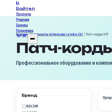
b
Байтел
Продукты
Решения
Бренды
Поддержка
Главная
/
Компоненты оптических сетей и СКС
/ Патч-корды UTP
Патч-корд
Профессиональное оборудование и компоне
Бренд
Пред
BDCOM