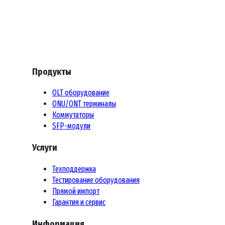
дымоо
галог
кабел
испол
требо
безоп
являе
Продукты
выбор
расши
OLT оборудование
офисн
ONU/ONT терминалы
Коммутаторы
SFP-модули
Услуги
Техподдержка
Тестирование оборудования
Прямой импорт
Гарантия и сервис
Информация