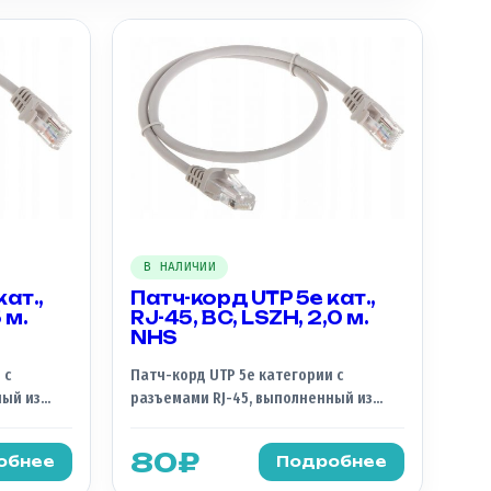
В НАЛИЧИИ
ат.,
Патч-корд UTP 5e кат.,
 м.
RJ-45, BC, LSZH, 2,0 м.
NHS
 с
Патч-корд UTP 5e категории с
ный из
разъемами RJ-45, выполненный из
с
бескислородной меди (BC) и с
ke Zero
оболочкой из LSZH (Low Smoke Zero
80
₽
обнее
Подробнее
тавляет
Halogen), марки NHS, представляет
сетевой
собой высококачественный сетевой