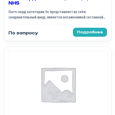
NHS
Патч-корд категории 5e представляет из себя
соединительный шнур, является незаменимой составной
частью СКС. По своей сути, патч-корд это отрезок кабеля,
который обжат с обоих концов коннекторами и служит для
Подробнее
По запросу
соединения устройств между собой.