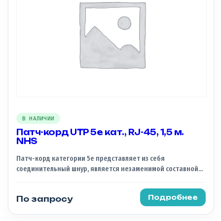
В НАЛИЧИИ
Патч-корд UTP 5e кат., RJ-45, 1,5 м.
NHS
Патч-корд категории 5e представляет из себя
соединительный шнур, является незаменимой составной
частью СКС. По своей сути, патч-корд это отрезок кабеля,
который обжат с обоих концов коннекторами и служит для
Подробнее
По запросу
соединения устройств между собой.