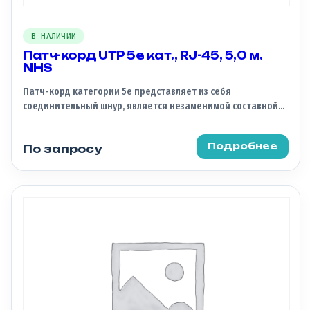
В НАЛИЧИИ
Патч-корд UTP 5e кат., RJ-45, 5,0 м.
NHS
Патч-корд категории 5e представляет из себя
соединительный шнур, является незаменимой составной
частью СКС. По своей сути, патч-корд это отрезок кабеля,
который обжат с обоих концов коннекторами и служит для
Подробнее
По запросу
соединения устройств между собой.