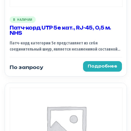
В НАЛИЧИИ
Патч-корд UTP 5e кат., RJ-45, 0,5 м.
NHS
Патч-корд категории 5e представляет из себя
соединительный шнур, является незаменимой составной
частью СКС. По своей сути, патч-корд это отрезок кабеля,
который обжат с обоих концов коннекторами и служит для
Подробнее
По запросу
соединения устройств между собой.