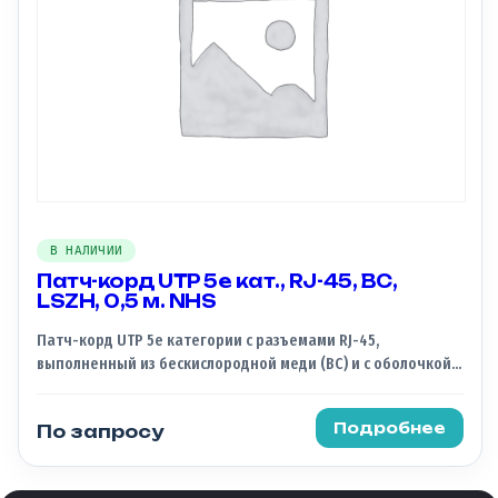
В НАЛИЧИИ
Патч-корд UTP 5e кат., RJ-45, BC,
LSZH, 0,5 м. NHS
Патч-корд UTP 5e категории с разъемами RJ-45,
выполненный из бескислородной меди (BC) и с оболочкой
из LSZH (Low Smoke Zero Halogen), марки NHS,
представляет собой высококачественный сетевой кабель,
Подробнее
По запросу
предназначенный для соединения сетевых устройств в
локальной сети (LAN). Основные характеристики: 1. UTP 5e
категория: обеспечивает высокую скорость передачи