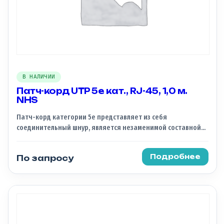
В НАЛИЧИИ
Патч-корд UTP 5e кат., RJ-45, 1,0 м.
NHS
Патч-корд категории 5e представляет из себя
соединительный шнур, является незаменимой составной
частью СКС. По своей сути, патч-корд это отрезок кабеля,
который обжат с обоих концов коннекторами и служит для
Подробнее
По запросу
соединения устройств между собой.