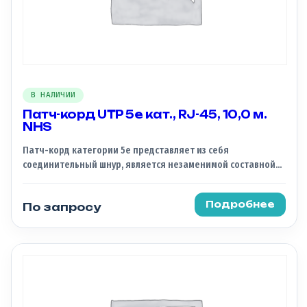
В НАЛИЧИИ
Патч-корд UTP 5e кат., RJ-45, 10,0 м.
NHS
Патч-корд категории 5e представляет из себя
соединительный шнур, является незаменимой составной
частью СКС. По своей сути, патч-корд это отрезок кабеля,
который обжат с обоих концов коннекторами и служит для
Подробнее
По запросу
соединения устройств между собой.