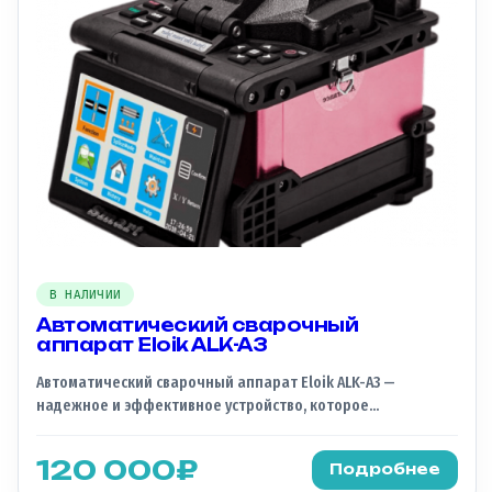
В НАЛИЧИИ
Автоматический сварочный
аппарат Eloik ALK-A3
Автоматический сварочный аппарат Eloik ALK-A3 —
надежное и эффективное устройство, которое
обеспечивает быструю и точную сварку оптоволоконных
кабелей. Его корпус из титанового сплава обеспечивает
120 000
₽
Подробнее
защиту от внешних воздействий, а аккумуляторы имеют