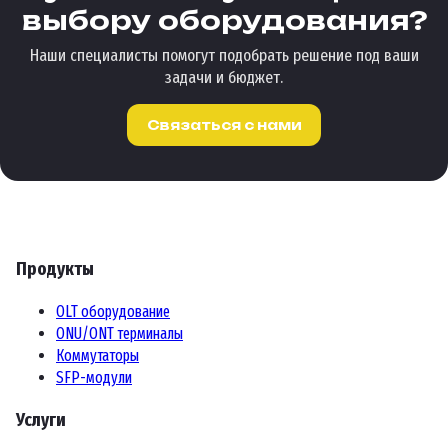
выбору оборудования?
и 900 микронных оболочках, идеально подходит для
использования в сварочных аппаратах и соединителях.
Наши специалисты помогут подобрать решение под ваши
Несмотря на доступную цену, ALK-66K обладает высоким
задачи и бюджет.
качеством и эффективностью, сравнимой с более
дорогими моделями.
Связаться с нами
Продукты
OLT оборудование
ONU/ONT терминалы
Коммутаторы
SFP-модули
Услуги