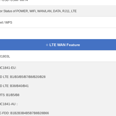
E+USB+USIM+WiFi4
For Status of POWER, WiFi, WAN/LAN, DATA, RJ11, LTE
et
/
WPS
○
LTE WAN Feature
R1803L
C1841-EU:
D LTE: B1/B3/B5/B7/B8/B20/B28
D LTE: B38/B40/B41
TS: B1/B5/B8
C1841-AU
：
E-FDD: B1B2B3B4B5B7B8B28B66