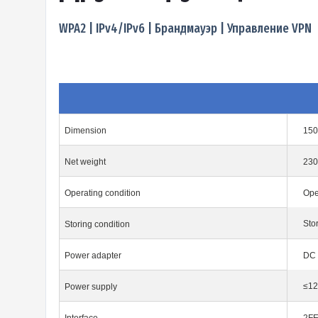
WPA2 | IPv4/IPv6 | Брандмауэр | Управление VPN
Dimension
15
Net weight
23
Operating condition
Ope
Sto
Storing condition
Power adapter
DC 
≤1
Power supply