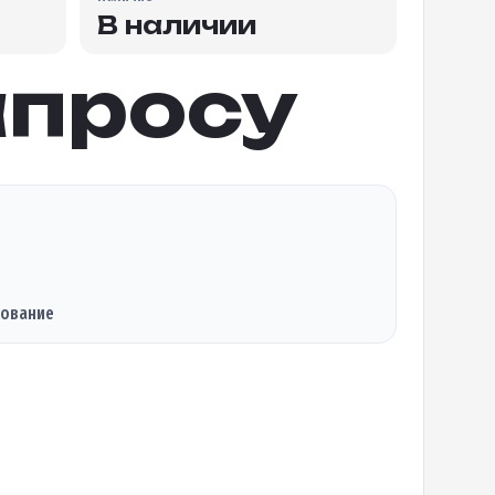
В наличии
апросу
дование