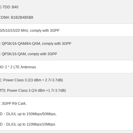
E-TDD: B40
DMA: B1B2B4B5B8
/3/5/10/15/20 MHz, comply with 3GPP
: QPSK/16-QAM/64-QAM, comply with 3GPP
: QPSK/16-QAM, comply with 3GPP
O: 2 * 2 LTE Antennas
E: Power Class 3 (23 dBm + 2.7/-3.7dB)
TS: Power Class 3 (24 dBm +1.7/-3.7dB)
: 3GPP R9 Cat4,
DD
：
DL/UL up to 150Mbps/50Mbps,
DD
：
DL/UL up to 110Mbps/10Mbps