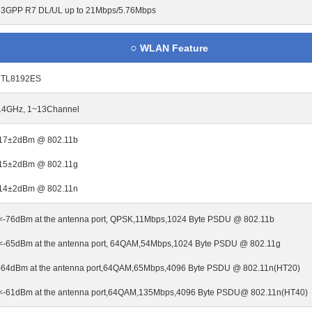
 3GPP R7 DL/UL up to 21Mbps/5.76Mbps
○
WLAN Feature
TL8192ES
.4GHz, 1~13Channel
17±2dBm @ 802.11b
15±2dBm @ 802.11g
14±2dBm @ 802.11n
<-76dBm at the antenna port, QPSK,11Mbps,1024 Byte PSDU @ 802.11b
<-65dBm at the antenna port, 64QAM,54Mbps,1024 Byte PSDU @ 802.11g
-64dBm at the antenna port,64QAM,65Mbps,4096 Byte PSDU @ 802.11n(HT20)
<-61dBm at the antenna port,64QAM,135Mbps,4096 Byte PSDU@ 802.11n(HT40)