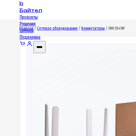
b
Байтел
Продукты
Решения
Главная
/
Сетевое оборудование
/
Коммутаторы
/ XMC1841M
Бренды
Поддержка