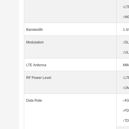
LT
l
WC
l
Bandwidth
1.4
Modulation
DL
l
UL
l
LTE Antenna
MIM
RF Power
Level
LT
l
UM
l
Data Rate
4G
l
F
l
T
l