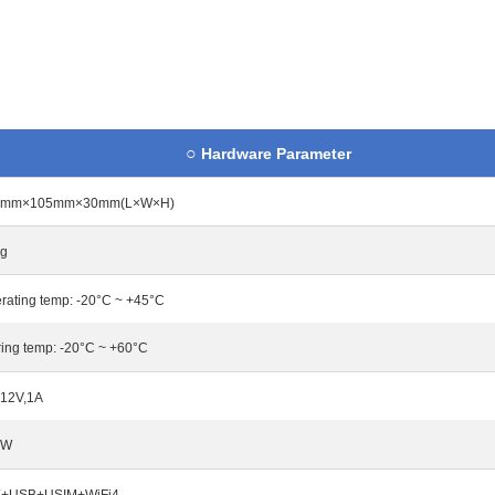
○
Hardware Parameter
0mm×105mm×30mm(L×W×H)
0g
rating temp: -20°C ~ +45°C
ring temp: -20°C ~ +60°C
12V,1A
2W