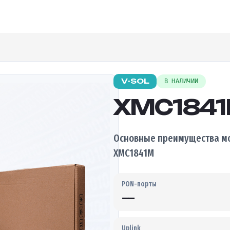
V-SOL
В НАЛИЧИИ
XMC184
Основные преимущества мо
XMC1841M
PON-порты
—
Uplink