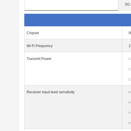
3G:
Chipset
R
Wi-Fi Frequency
2
Transmit Power
l
l
l
Receiver input level
sensitivity
l
l
l
l