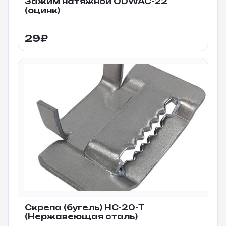
Зажим натяжной ODWAC-22
(оцинк)
29
₽
Скрепа (бугель) НС-20-Т
(Нержавеющая сталь)