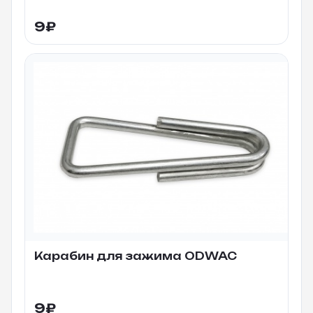
9
₽
Карабин для зажима ODWAC
9
₽