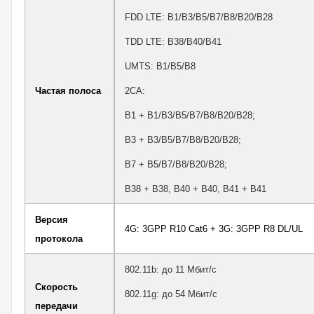
FDD LTE: B1/B3/B5/B7/B8/B20/B28
TDD LTE: B38/B40/B41
UMTS: B1/B5/B8
Частая полоса
2CA:
B1 + B1/B3/B5/B7/B8/B20/B28;
B3 + B3/B5/B7/B8/B20/B28;
B7 + B5/B7/B8/B20/B28;
B38 + B38, B40 + B40, B41 + B41
Версия
4G: 3GPP R10 Cat6 + 3G: 3GPP R8 DL/UL
протокола
802.11b: до 11 Мбит/с
Скорость
802.11g: до 54 Мбит/с
передачи