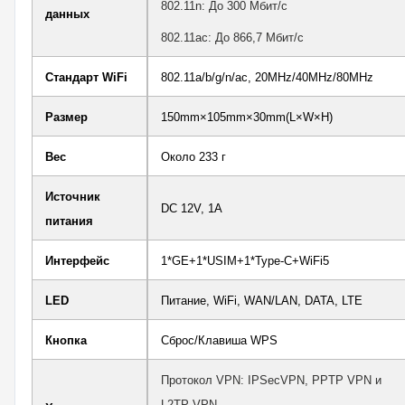
802.11n: До 300 Мбит/с
данных
802.11ac: До 866,7 Мбит/с
Стандарт WiFi
802.11a/b/g/n/ac, 20MHz/40MHz/80MHz
Размер
150mm×105mm×30mm(L×W×H)
Вес
Около 233 г
Источник
DC 12V, 1A
питания
Интерфейс
1*GE+1*USIM+1*Type-C+WiFi5
LED
Питание, WiFi, WAN/LAN, DATA, LTE
Кнопка
Сброс/Клавиша WPS
Протокол VPN: IPSecVPN, PPTP VPN и
L2TP VPN