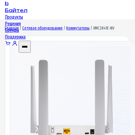
b
Байтел
Продукты
Решения
Главная
/
Сетевое оборудование
/
Коммутаторы
/ XMC2841E-NV
Бренды
Поддержка