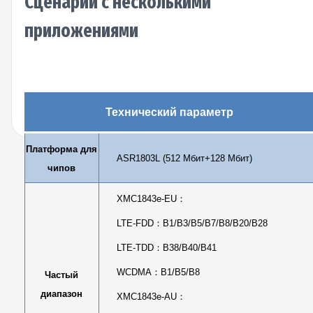
Сценарии с несколькими
приложениями
Технический параметр
Платформа для
ASR1803L (512 Мбит+128 Мбит)
чипов
XMC1843e-EU
：
LTE-FDD
：
B1/B3/B5/B7/B8/B20/B28
LTE-TDD
：
B38/B40/B41
WCDMA
：
B1/B5/B8
Частый
диапазон
XMC1843e-AU
：