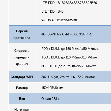
LTE-FDD
：
B1B2B3B4B5B7B8B28B66
LTE-TDD
：
B40
WCDMA
：
B1B2B4B5B8
Версия
4G: 3GPP R9 Cat4 + 3G: 3GPP R7
протокола
FDD
：
DL/UL до 150 Мбит/с/50 Мбит/с,
Скорость
передачи
TDD
：
DL/UL до 110 Мбит/с/10 Мбит/с
данных
3G: DL/UL до 21 Мбит/с/5,76 Мбит/с
Стандарт WiFi
802.11b/g/n,
2*антенны
, 72,2 Мбит/с
Размер
150*105*30 мм
Вес
Около 233 г
Источник