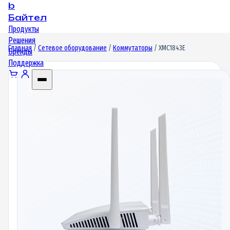
b
Байтел
Продукты
Решения
Главная
/
Сетевое оборудование
/
Коммутаторы
/ XMC1843E
Бренды
Поддержка