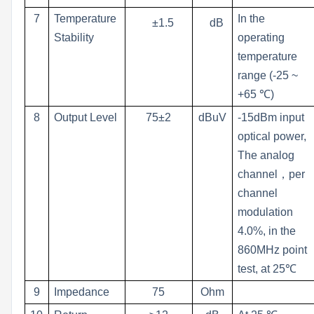
7
Temperature
In the
±1.5
dB
Stability
operating
temperature
range (-25 ~
+65 ℃)
8
Output Level
75±2
dBuV
-15dBm input
optical power,
The analog
channel
，
per
channel
modulation
4.0%, in the
860MHz point
test, at 25℃
9
Impedance
75
Ohm