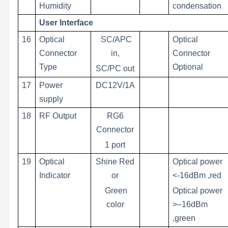
Humidity
condensation
User Interface
16
Optical
SC/APC
Optical
Connector
in,
Connector
Type
Optional
SC/PC out
17
Power
DC12V/1A
supply
18
RF Output
RG6
Connector
1 port
19
Optical
Shine Red
Optical power
Indicator
or
<-16dBm ,red
Green
Optical power
color
>–16dBm
,green