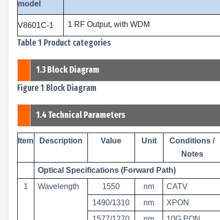
model
1 RF Output, with WDM
V8601C-1
Table 1 Product categories
1.3 Block Diagram
Figure 1 Block Diagram
1.4 Technical Parameters
Item
Description
Value
Unit
Conditions /
Notes
Optical Specifications (Forward Path)
1
Wavelength
1550
nm
CATV
1490/1310
nm
XPON
1577/1270
nm
10G PON