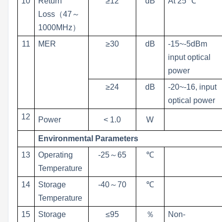
10
Return
≥12
dB
At 25 ℃
Loss
（
47
～
1000MHz
）
11
MER
≥30
dB
-15~-5dBm
input optical
power
≥24
dB
-20~-16, input
optical power
12
Power
< 1.0
W
Environmental Parameters
13
Operating
-25
～
65
℃
Temperature
14
Storage
-40
～
70
℃
Temperature
15
Storage
≤95
％
Non-