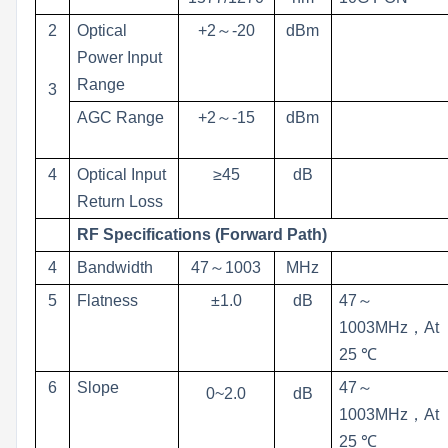
2
Optical
+2
～
-20
dBm
Power Input
Range
3
AGC Range
+2
～
-15
dBm
4
Optical Input
≥45
dB
Return Loss
RF Specifications (Forward Path)
4
Bandwidth
47
～
1003
MHz
5
Flatness
±1.0
dB
47
～
1003MHz
，
At
25 ℃
6
Slope
47
～
0~2.0
dB
1003MHz
，
At
25 ℃