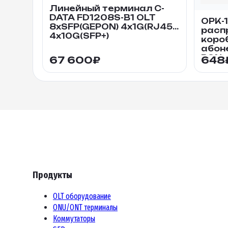
Линейный терминал C-
DATA FD1208S-B1 OLT
ОРК-1
8xSFP(GEPON) 4x1G(RJ45)
расп
4x10G(SFP+)
коро
абон
PON
67 600
₽
648
Продукты
OLT оборудование
ONU/ONT терминалы
Коммутаторы