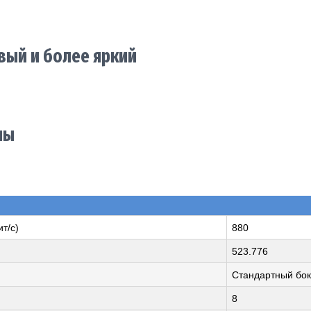
вый и более яркий
ны
т/с)
880
523.776
Стандартный бок
8