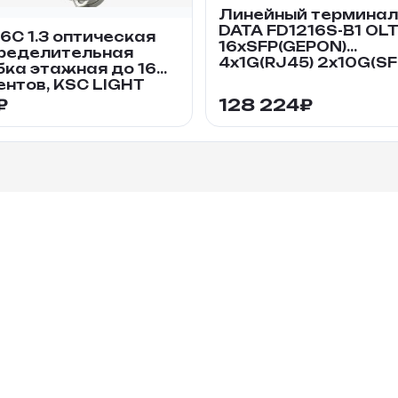
Линейный терминал
DATA FD1216S-B1 OL
6С 1.3 оптическая
16xSFP(GEPON)
ределительная
4x1G(RJ45) 2x10G(SF
бка этажная до 16
ентов, KSC LIGHT
₽
128 224
₽