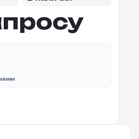
апросу
дование