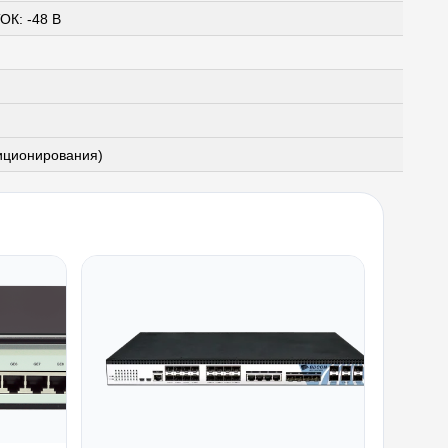
К: -48 В
иционирования)