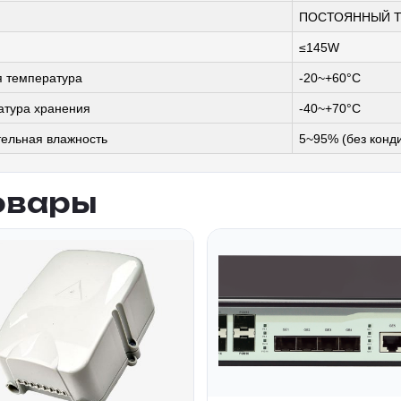
ПОСТОЯННЫЙ ТО
≤145W
я температура
-20~+60°C
атура хранения
-40~+70°C
ельная влажность
5~95% (без конд
овары