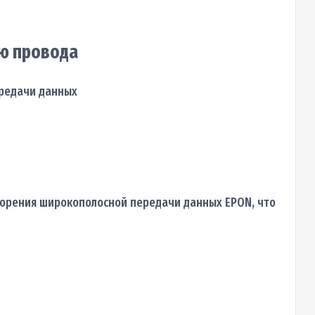
ью провода
ередачи данных
корения широкополосной передачи данных EPON, что