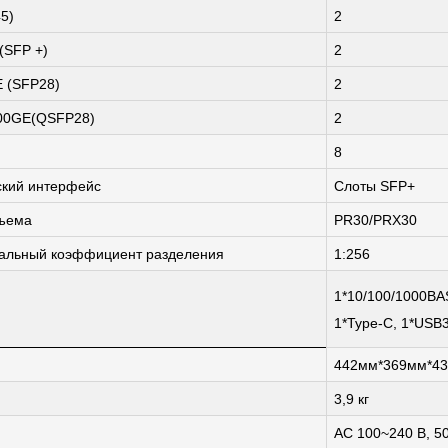
45
)
2
(SFP +)
2
 (SFP28)
2
100GE(QSFP28)
2
8
ский интерфейс
Слоты SFP+
зъема
PR30/PRX30
альный коэффициент разделения
1:256
1*10/100/1000BA
1*Type-C, 1*USB3
442мм*369мм*43
3,9 кг
AC 100~240 В, 50