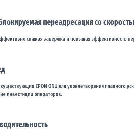
еблокируемая переадресация со скорост
, эффективно снижая задержки и повышая эффективность п
ед
я существующие EPON ONU для удовлетворения плавного ус
ие инвестиции операторов.
зводительность