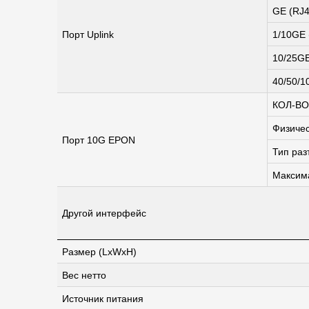
GE (
RJ
Порт Uplink
1/10GE 
10/25GE
40/50/
КОЛ-ВО
Физиче
Порт 10G EPON
Тип ра
Максим
Другой интерфейс
Размер (LxWxH)
Вес нетто
Источник питания