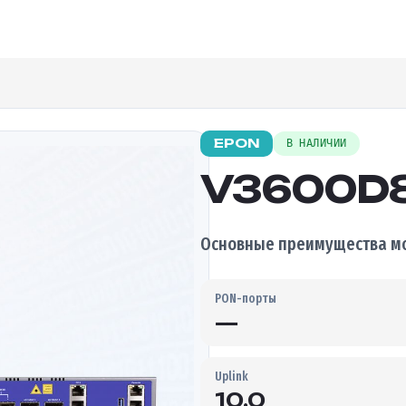
EPON
В НАЛИЧИИ
V3600D
Основные преимущества мо
PON-порты
—
Uplink
10.0