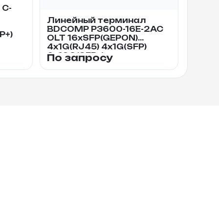
 C-
T
Линейный терминал
BDCOMP P3600-16E-2AC
P+)
OLT 16xSFP(GEPON)
4x1G(RJ45) 4x1G(SFP)
6x10G(SFP+)
По запросу