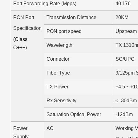
Port Forwarding Rate (Mpps)
40.176
PON Port
Transmission Distance
20KM
Specification
PON port speed
Upstream
(Class
Wavelength
TX 1310n
C+++)
Connector
SC/UPC
Fiber Type
9/125μm 
TX Power
+4.5 ~ +
Rx Sensitivity
≤ -30dBm
Saturation Optical Power
-12dBm
Power
AC
Working V
Supply