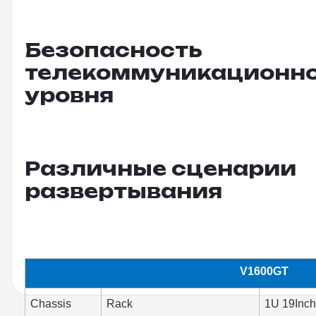
Безопасность
телекоммуникационно
уровня
Различные сценарии
развертывания
V1600GT
Chassis
Rack
1U 19Inch