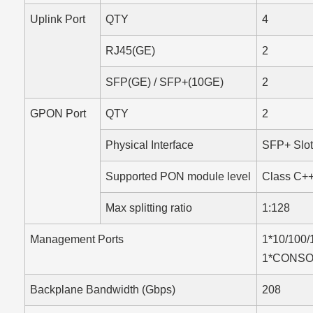
Uplink Port
QTY
4
RJ45(GE)
2
SFP(GE) / SFP+(10GE)
2
GPON Port
QTY
2
Physical Interface
SFP+ Slot
Supported PON module level
Class C+
Max splitting ratio
1:128
Management Ports
1*10/100/
1*CONSOL
Backplane Bandwidth (Gbps)
208