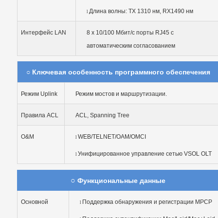
Длина волны: TX 1310 нм, RX1490 нм
l
Интерфейс LAN
8 x 10/100 Мбит/с порты RJ45 с
автоматическим согласованием
○ Ключевая особенность программного обеспечения
Режим Uplink
Режим мостов и маршрутизации.
Правила ACL
ACL, Spanning Tree
O&M
WEB/TELNET/OAM/OMCI
l
Унифицированное управление сетью VSOL OLT
l
○
Функциональные данные
Основной
Поддержка обнаружения и регистрации MPCP
l