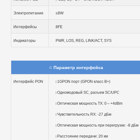
Электропитание
≤8W
Интерфейсы
8FE
Индикаторы
PWR, LOS, REG, LINK/ACT, SYS
○
Параметр интерфейса
Интерфейс PON
1GPON порт (GPON класс B+)
l
Одномодовый SC, разъем SC/UPC
l
Оптическая мощность TX: 0
～
+4dBm
l
Чувствительность RX: -27 дБм
l
Оптическая мощность при перегрузке: -8 дБм
l
Расстояние передачи: 20 км
l