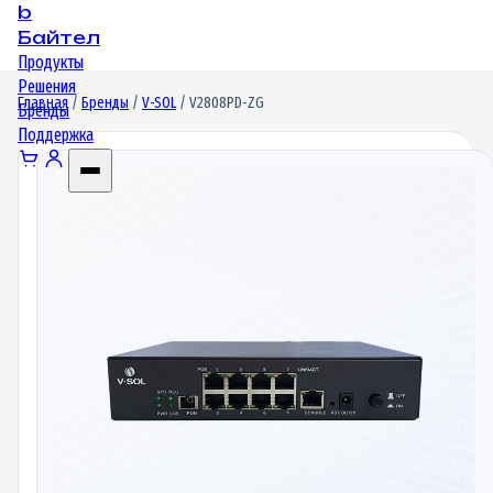
b
Байтел
Продукты
Решения
Главная
/
Бренды
/
V-SOL
/ V2808PD-ZG
Бренды
Поддержка