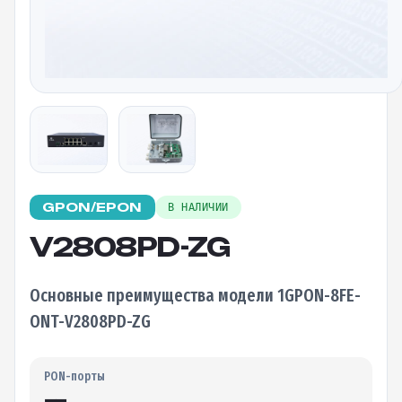
GPON/EPON
В НАЛИЧИИ
V2808PD-ZG
Основные преимущества модели 1GPON-8FE-
ONT-V2808PD-ZG
PON-порты
—