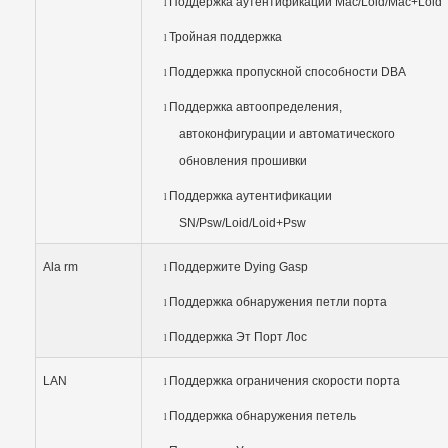
Поддержка аутентификации Mac/Loid/Mac+Loid
l
Тройная поддержка
l
Поддержка пропускной способности DBA
l
Поддержка автоопределения,
l
автоконфигурации и автоматического
обновления прошивки
Поддержка аутентификации
l
SN/Psw/Loid/Loid+Psw
Ala rm
Поддержите Dying Gasp
l
Поддержка обнаружения петли порта
l
Поддержка Эт Порт Лос
l
LAN
Поддержка ограничения скорости порта
l
Поддержка обнаружения петель
l