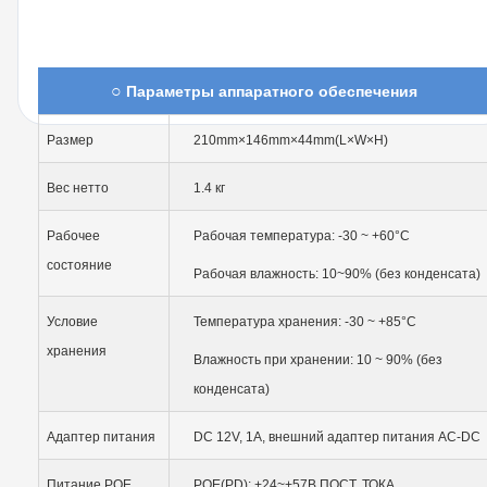
○
Параметры аппаратного обеспечения
Размер
210mm×146mm×44mm(L×W×H)
Вес нетто
1.4 кг
Рабочее
Рабочая температура: -30 ~ +60°C
состояние
Рабочая влажность: 10~90% (без конденсата)
Условие
Температура хранения: -30 ~ +85°C
хранения
Влажность при хранении: 10 ~ 90% (без
конденсата)
Адаптер питания
DC 12V, 1A, внешний адаптер питания AC-DC
Питание POE
POE(PD): +24~+57В ПОСТ. ТОКА