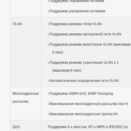
Поддержка Управление потоком
l
Поддержка управления штормом
l
VLAN
Поддержка режима тегов VLAN
l
Поддержка режима прозрачной сети VLAN
l
Поддержка режима магистрали VLAN (максимум
l
8 vlan)
Поддержка режима трансляции VLAN 1:1
l
(максимум 8 vlan)
Автоматическое определение сети VLAN
l
Многоадресная
Поддержка IGMPv1/v2, IGMP Snooping
l
рассылка
Максимальная многоадресная рассылка vlan 8
l
Максимальная многоадресная группа 64
l
QoS
Поддержка 4-х хвостов, SP и WRR и IEEE802.1p