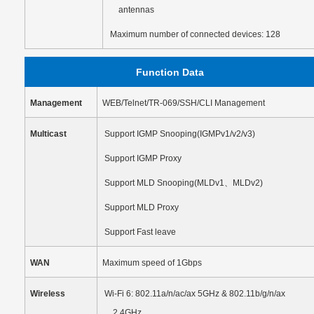
antennas
Maximum number of connected devices: 128
Function Data
Management
WEB/Telnet/TR-069/SSH/CLI Management
Multicast
Support IGMP Snooping(IGMPv1/v2/v3)
Support IGMP Proxy
Support MLD Snooping(MLDv1
、
MLDv2)
Support MLD Proxy
Support Fast leave
WAN
Maximum speed of 1Gbps
Wireless
Wi-Fi 6: 802.11a/n/ac/ax 5GHz & 802.11b/g/n/ax
2.4GHz