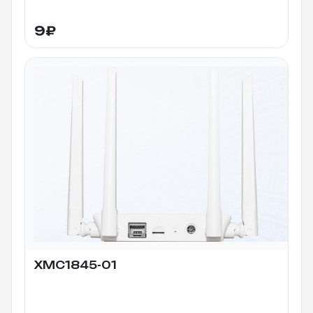
9
₽
XMC1845-01