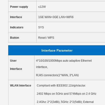
Power supply
≤12W
Interface
1GE WAN+3GE LAN+WiFi6
Indicators
SYS
Button
Reset
/
WPS
Interface Parameter
User
4*10/100/1000Mbps auto adaptive
Ethernet
interface,
Interface
RJ45 connectors(1*WAN, 3*LAN)
WLAN Interface
Compliant with IEEE802.11b/g/n/ac/ax
2402 Mbps on 5GHz and 574Mbps on 2.4 GHz
2.4Ghz: 2*2(3dBi), 5GHz: 2*2(5dBi); External