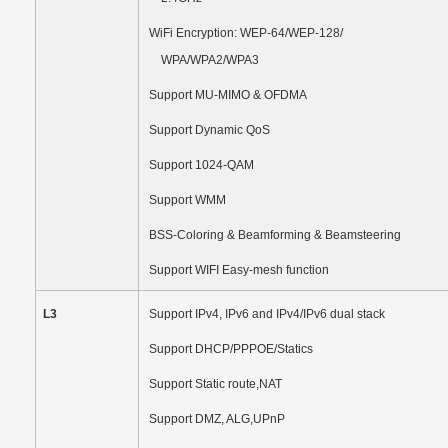
WiFi Encryption:
WEP-64/WEP-128/
WPA/WPA2/WPA3
Support MU-MIMO & OFDMA
Support Dynamic QoS
Support 1024-QAM
Support WMM
BSS-Coloring
&
Beamforming
&
Beamsteering
Support WIFI Easy-mesh function
L3
Support IPv4, IPv6 and IPv4/IPv6 dual stack
Support DHCP/PPPOE/Statics
Support Static route,NAT
Support DMZ, ALG,UPnP