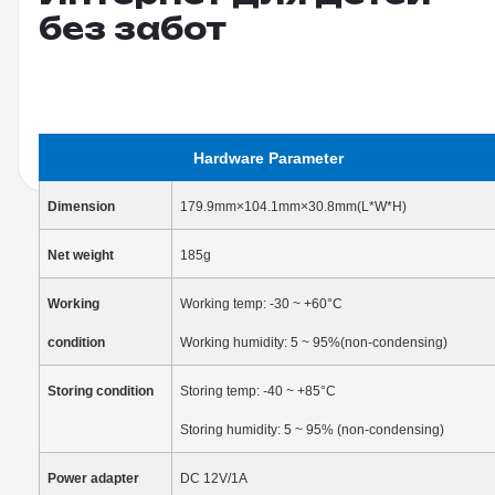
без забот
Hardware Parameter
Dimension
179.9mm×104.1mm×30.8mm(L*W*H)
Net weight
185g
Working
Working temp: -30
~
+60°C
condition
Working humidity:
5
~
9
5
%(non-condensing)
Storing condition
Storing temp: -40
~
+85°C
Storing humidity:
5
~ 95% (non-condensing)
Power adapter
DC 12V/1A