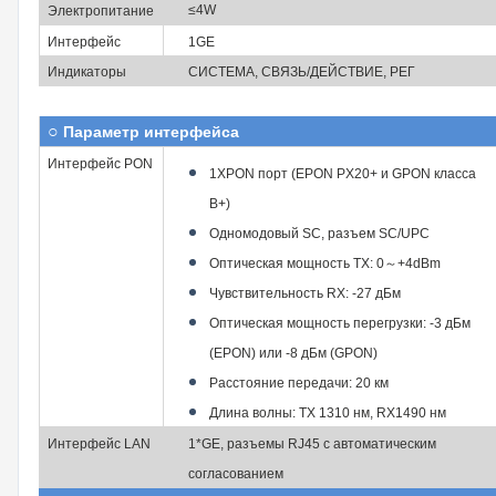
≤4W
Электропитание
Интерфейс
1GE
Индикаторы
СИСТЕМА, СВЯЗЬ/ДЕЙСТВИЕ, РЕГ
○
Параметр интерфейса
Интерфейс PON
1XPON порт (EPON PX20+ и GPON класса
B+)
Одномодовый SC, разъем SC/UPC
Оптическая мощность TX: 0
～
+4dBm
Чувствительность RX: -27 дБм
Оптическая мощность перегрузки: -3 дБм
(EPON) или -8 дБм (GPON)
Расстояние передачи: 20 км
Длина волны: TX 1310 нм, RX1490 нм
Интерфейс LAN
1*GE, разъемы RJ45 с автоматическим
согласованием