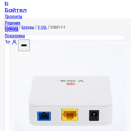
b
Байтел
Продукты
Решения
Главная
/
Бренды
/
V-SOL
/ V2801-1-1
Бренды
Поддержка