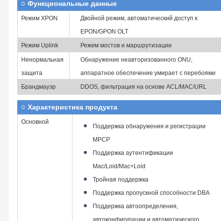
○
Функциональные данные
Режим XPON
Двойной режим, автоматический доступ к
EPON/GPON OLT
Режим Uplink
Режим мостов и маршрутизации
Ненормальная
Обнаружение неавторизованного ONU,
защита
аппаратное обеспечение умирает с перебоями
Брандмауэр
DDOS, фильтрация на основе ACL/MAC/URL
○
Характеристика продукта
Основной
Поддержка обнаружения и регистрации
MPCP
Поддержка аутентификации
Mac/Loid/Mac+Loid
Тройная поддержка
Поддержка пропускной способности DBA
Поддержка автоопределения,
автоконфигурации и автоматического