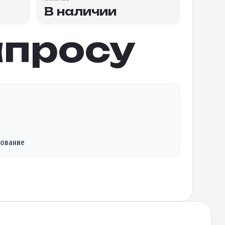
В наличии
апросу
дование