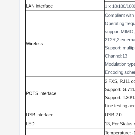
LAN interface
1 x 10/100/100
Compliant with
Operating freq
support MIMO, 
2T2R,2 externa
Wireless
Support: multi
Channel:13
Modulation t
Encoding sc
2 FXS, RJ11 c
Support: G.71
POTS interface
Support: T.30/
Line testing ac
USB interface
USB 2.0
LED
13, For St
Temperature: