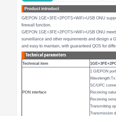
Product introduct
G/EPON 1GE+3FE+2POTS+WiFi+USB ONU support Dua
firewall function.
G/EPON 1GE+3FE+2POTS+WiFi+USB ONU meets tele
surveillance and other requirements and design a
and easy to maintain, with guaranteed QOS for diffe
Technical parameters
Technical item
1GE+3FE+2P
1 G/EPON por
Wavelength:T
SC/UPC conne
PON interface
Receiving satu
Receiving sensit
Transmitting op
Transmission 