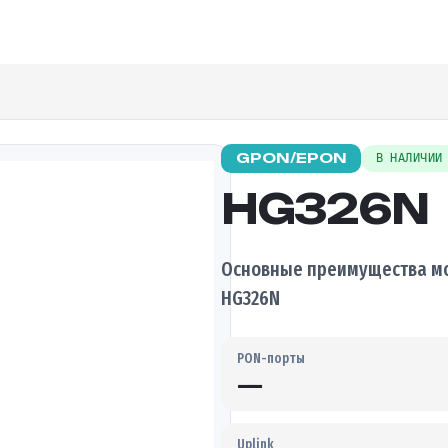
GPON/EPON
В НАЛИЧИИ
HG326N
Основные преимущества мо
HG326N
PON-порты
—
Uplink