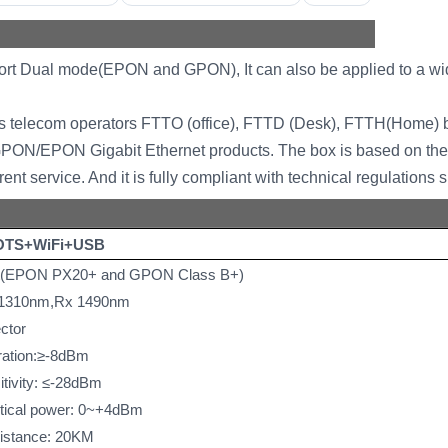
l mode(EPON and GPON), It can also be applied to a wide t
com operators FTTO (office), FTTD (Desk), FTTH(Home) b
 GPON/EPON Gigabit Ethernet products. The box is based on th
rent service. And it is fully compliant with technical regulatio
OTS+WiFi+USB
t(EPON PX20+ and GPON Class B+)
x1310nm,Rx 1490nm
ctor
ration:≥-8dBm
ivity:
≤-28dBm
tical power
: 0~+4dBm
distance: 20KM