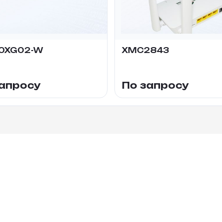
0XG02-W
XMC2843
запросу
По запросу