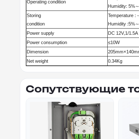
Operating condition
Humidity: 5%
Storing
Temperature :
condition
Humidity :5%
Power supply
DC 12V,1/1.5A
Power
consumption
≤10W
Dimension
205mm×140
Net weight
0.34Kg
Сопутствующие т