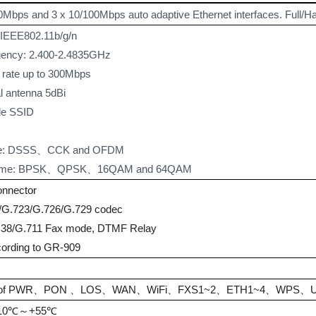
0Mbps and 3 x 10/100Mbps auto adaptive Ethernet interfaces. Full/Ha
 IEEE802.11b/g/n
uency: 2.400-2.4835GHz
rate up to 300Mbps
l antenna 5dBi
ple SSID
ype: DSSS、CCK and OFDM
heme: BPSK、QPSK、16QAM and 64QAM
onnector
1/G.723/G.726/G.729 codec
T.38/G.711 Fax mode, DTMF Relay
cording to GR-909
atus of PWR、PON 、LOS、WAN、WiFi、FXS1~2、ETH1~4、WPS、U
 -10℃～+55℃