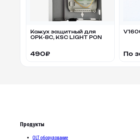
Кожух защитный для
V160
ОРК-8С, KSC LIGHT PON
490
₽
По 
Продукты
OLT оборудование