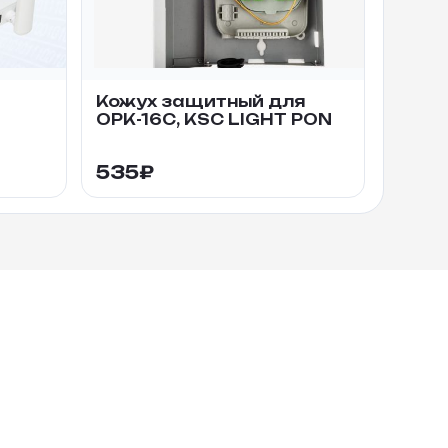
Кожух защитный для
ОРК-16С, KSC LIGHT PON
535
₽