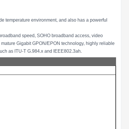
emperature environment, and also has a powerful
roadband speed, SOHO broadband access, video
e mature Gigabit GPON/EPON technology, highly reliable
ns such as ITU-T G.984.x and IEEE802.3ah.