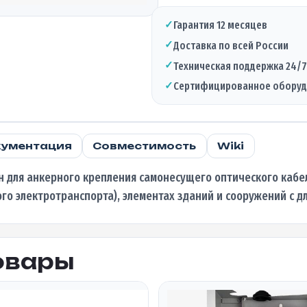
натяжной
УК-
✓
Гарантия 12 месяцев
Н-01БВ
✓
Доставка по всей России
лайт
✓
Техническая поддержка 24/7
✓
Сертифицированное обору
ументация
Совместимость
Wiki
н для анкерного крепления самонесущего оптического кабеля
о электротранспорта), элементах зданий и сооружений с дл
овары