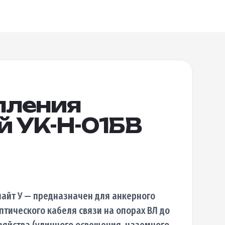
пления
 УК-Н-01БВ
лайт У — предназначен для анкерного
тического кабеля связи на опорах ВЛ до
озяйства (уличного освещения, наземного