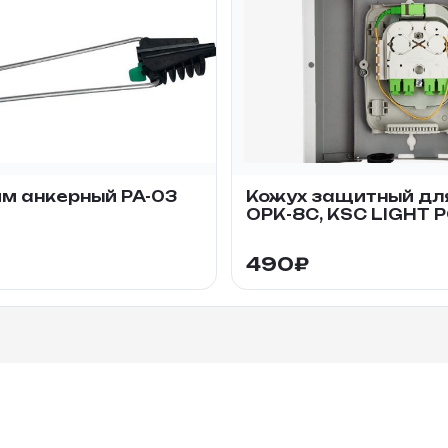
м анкерный PA-03
Кожух защитный дл
ОРК-8С, KSC LIGHT 
490
₽