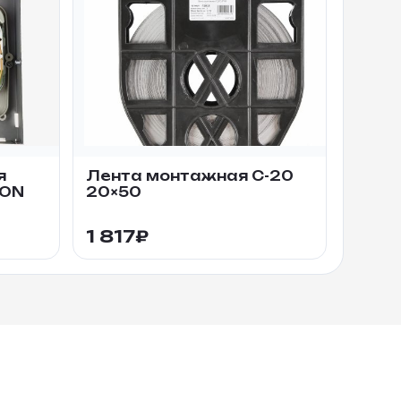
я
Лента монтажная C-20
PON
20×50
1 817
₽