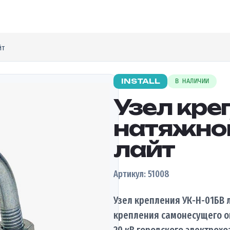
йт
INSTALL
В НАЛИЧИИ
Узел кре
натяжной
лайт
Артикул: 51008
Узел крепления УК-Н-01БВ 
крепления самонесущего оп
20 кВ городского электрох