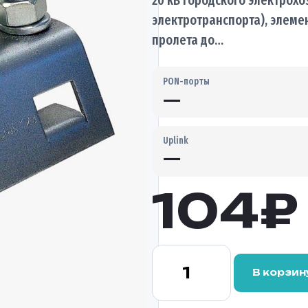
электротранспорта), элеме
пролета до…
PON-порты
—
Uplink
—
104
₽
Количество
товара
В корзин
Узел
крепления