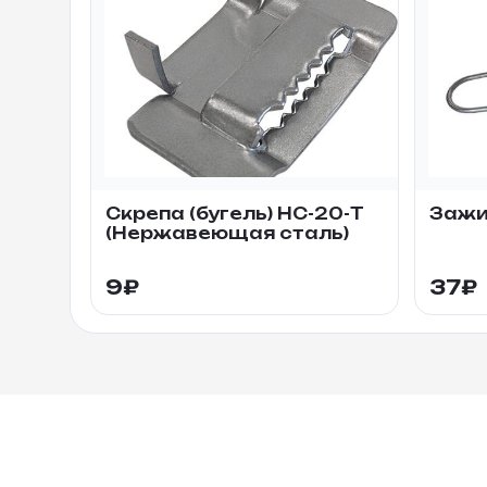
Скрепа (бугель) НС-20-Т
Зажи
(Нержавеющая сталь)
9
₽
37
₽