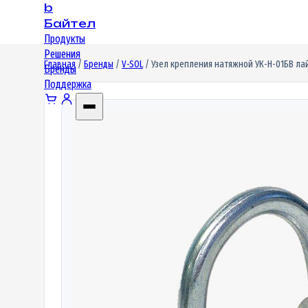
b
Байтел
Продукты
Решения
Главная
/
Бренды
/
V-SOL
/ Узел крепления натяжной УК-Н-01БВ ла
Бренды
Поддержка