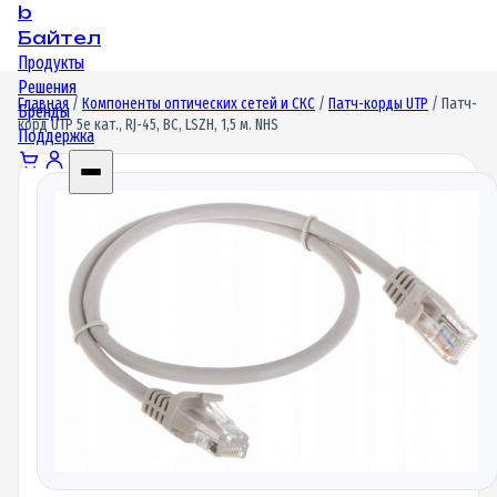
b
Байтел
Продукты
Решения
Главная
/
Компоненты оптических сетей и СКС
/
Патч-корды UTP
/ Патч-
Бренды
корд UTP 5e кат., RJ-45, BC, LSZH, 1,5 м. NHS
Поддержка