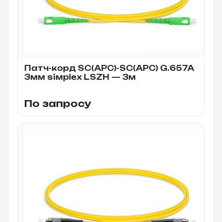
Патч-корд SC(APC)-SC(APC) G.657A
3мм siмplex LSZH — 3м
По запросу