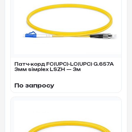
Патч-корд FC(UPC)-LC(UPC) G.657A
3мм siмplex LSZH — 3м
По запросу