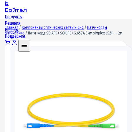
b
Байтел
Продукты
Решения
Главная
/
Компоненты оптических сетей и СКС
/
Патч-корды
Бренды
оптические
/ Патч-корд SC(APC)-SC(UPC) G.657A 3мм siмplex LSZH — 2м
Поддержка