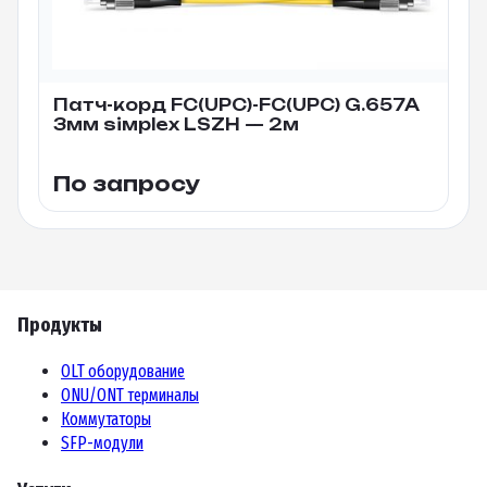
Патч-корд FC(UPC)-FC(UPC) G.657A
3мм siмplex LSZH — 2м
По запросу
Продукты
OLT оборудование
ONU/ONT терминалы
Коммутаторы
SFP-модули