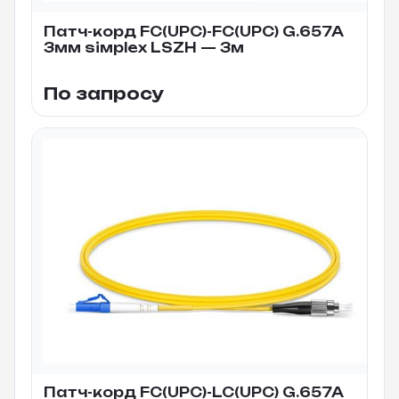
Патч-корд FC(UPC)-FC(UPC) G.657A
3мм siмplex LSZH — 3м
По запросу
Патч-корд FC(UPC)-LC(UPC) G.657A