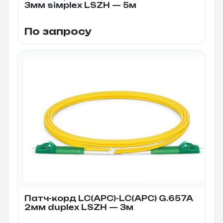
3мм siмplex LSZH — 5м
По запросу
Патч-корд LC(APC)-LC(APC) G.657A
2мм duplex LSZH — 3м