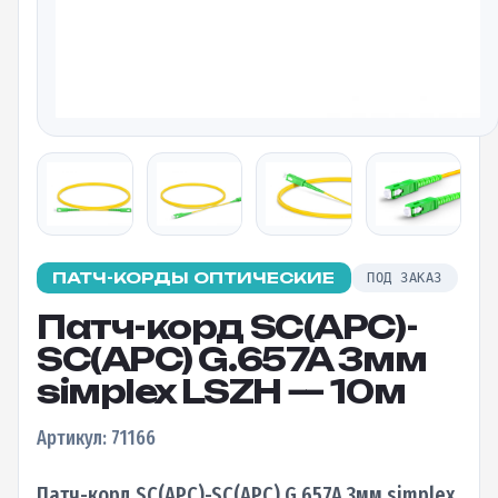
ПАТЧ-КОРДЫ ОПТИЧЕСКИЕ
ПОД ЗАКАЗ
Патч-корд SC(APC)-
SC(APC) G.657A 3мм
siмplex LSZH — 10м
Артикул: 71166
Патч-корд SC(APC)-SC(APC) G.657A 3мм simplex