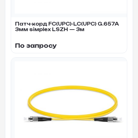
Патч-корд FC(UPC)-LC(UPC) G.657A
3мм siмplex LSZH — 3м
По запросу