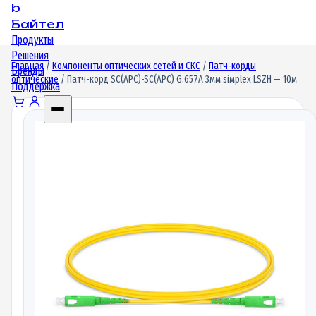
b
Байтел
Продукты
Решения
Главная
/
Компоненты оптических сетей и СКС
/
Патч-корды
Бренды
оптические
/ Патч-корд SC(APC)-SC(APC) G.657A 3мм siмplex LSZH — 10м
Поддержка