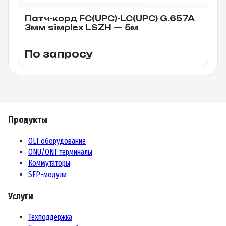
Патч-корд FC(UPC)-LC(UPC) G.657A
3мм siмplex LSZH — 5м
По запросу
Продукты
OLT оборудование
ONU/ONT терминалы
Коммутаторы
SFP-модули
Услуги
Техподдержка