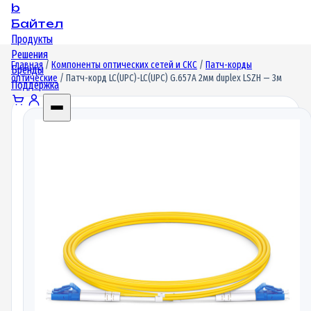
b
Байтел
Продукты
Решения
Главная
/
Компоненты оптических сетей и СКС
/
Патч-корды
Бренды
оптические
/ Патч-корд LC(UPC)-LC(UPC) G.657A 2мм duplex LSZH — 3м
Поддержка