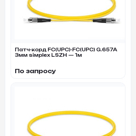
Патч-корд FC(UPC)-FC(UPC) G.657A
3мм siмplex LSZH — 1м
По запросу