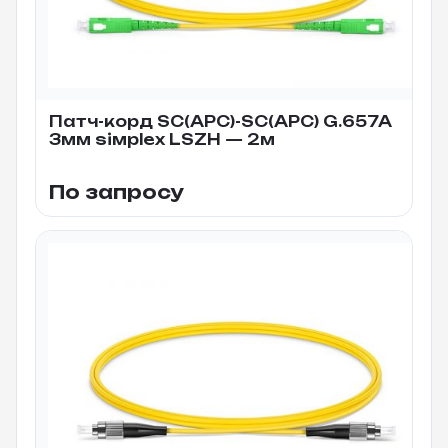
Патч-корд SC(APC)-SC(APC) G.657A
3мм siмplex LSZH — 2м
По запросу