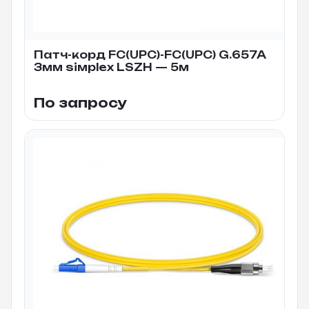
Патч-корд FC(UPC)-FC(UPC) G.657A
3мм siмplex LSZH — 5м
По запросу