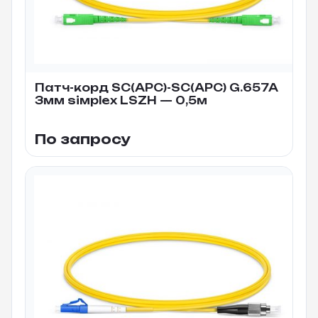
Патч-корд SC(APC)-SC(APC) G.657A
3мм siмplex LSZH — 0,5м
По запросу