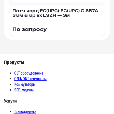
Патч-корд FC(UPC)-FC(UPC) G.657A
3мм siмplex LSZH — 3м
По запросу
Продукты
OLT оборудование
ONU/ONT терминалы
Коммутаторы
SFP-модули
Услуги
Техподдержка