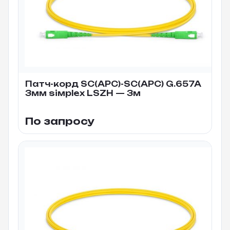
Патч-корд SC(APC)-SC(APC) G.657A
3мм siмplex LSZH — 3м
По запросу