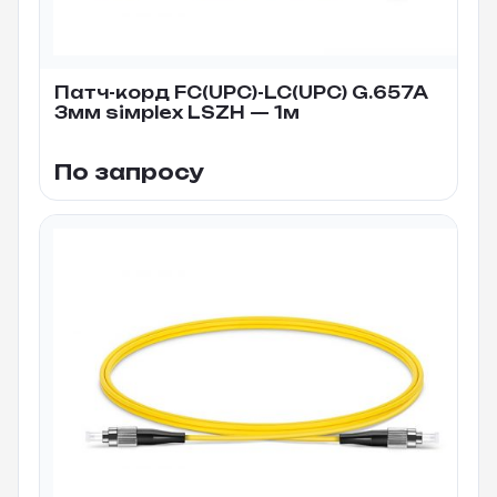
Патч-корд FC(UPC)-LC(UPC) G.657A
3мм siмplex LSZH — 1м
По запросу