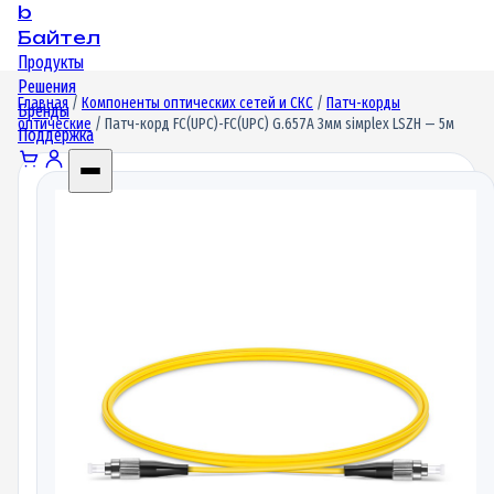
b
Байтел
Продукты
Решения
Главная
/
Компоненты оптических сетей и СКС
/
Патч-корды
Бренды
оптические
/ Патч-корд FC(UPC)-FC(UPC) G.657A 3мм siмplex LSZH — 5м
Поддержка