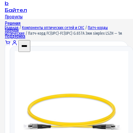
b
Байтел
Продукты
Решения
Главная
/
Компоненты оптических сетей и СКС
/
Патч-корды
Бренды
оптические
/ Патч-корд FC(UPC)-FC(UPC) G.657A 3мм siмplex LSZH — 1м
Поддержка