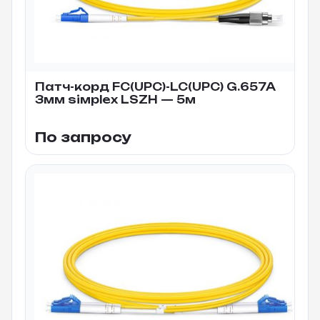
Патч-корд FC(UPC)-LC(UPC) G.657A
3мм siмplex LSZH — 5м
По запросу