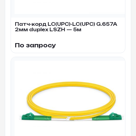
Патч-корд LC(UPC)-LC(UPC) G.657A
2мм duplex LSZH — 5м
По запросу