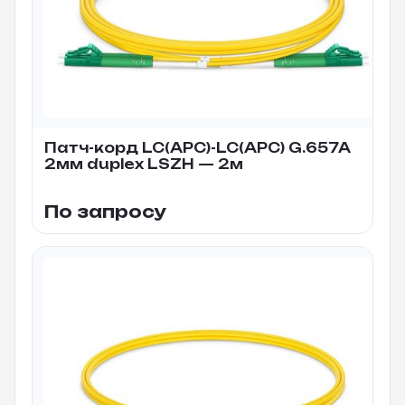
Патч-корд LC(APC)-LC(APC) G.657A
2мм duplex LSZH — 2м
По запросу