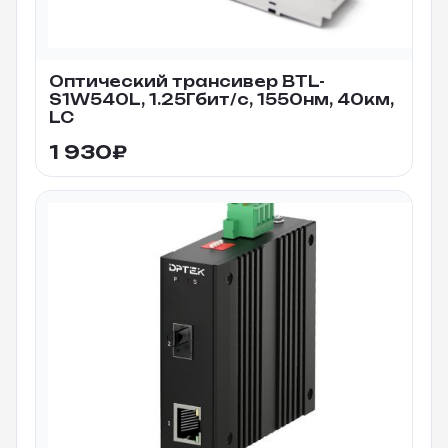
Оптический трансивер BTL-
S1W540L, 1.25Гбит/c, 1550нм, 40км,
LC
1 930
₽