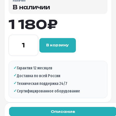
Наличие
В наличии
1 180
₽
Количество
товара
В корзину
Оптический
трансивер
BTL-
S1X320L,
✓
Гарантия 12 месяцев
1.25Гбит/c,
✓
Доставка по всей России
два
волокна,
✓
Техническая поддержка 24/7
1310нм
✓
Сертифицированное оборудование
(RX-
TX),
20км,
LC
Описание