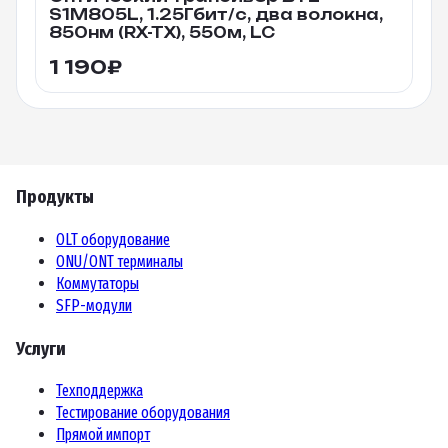
S1M805L, 1.25Гбит/c, два волокна,
850нм (RX-TX), 550м, LC
1 190
₽
Продукты
OLT оборудование
ONU/ONT терминалы
Коммутаторы
SFP-модули
Услуги
Техподдержка
Тестирование оборудования
Прямой импорт