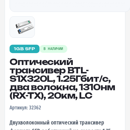
1GB SFP
В НАЛИЧИИ
Оптический
трансивер BTL-
S1X320L, 1.25Гбит/c,
два волокна, 1310нм
(RX-TX), 20км, LC
Артикул: 32362
Двухволоконный оптический трансивер