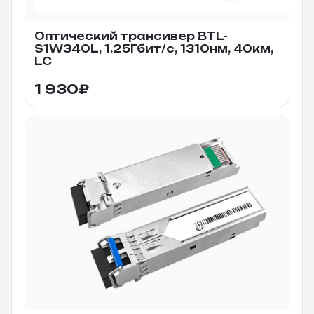
Оптический трансивер BTL-
S1W340L, 1.25Гбит/c, 1310нм, 40км,
LC
1 930
₽