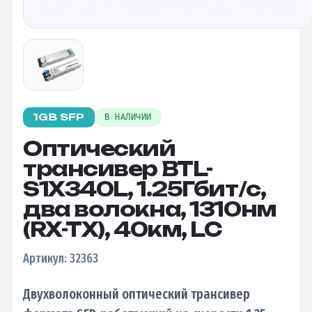
1GB SFP
В НАЛИЧИИ
Оптический
трансивер BTL-
S1X340L, 1.25Гбит/c,
два волокна, 1310нм
(RX-TX), 40км, LC
Артикул: 32363
Двухволоконный оптический трансивер