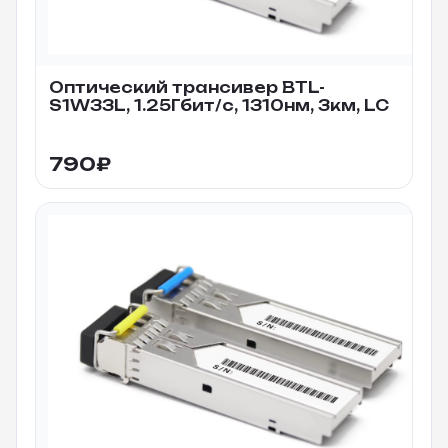
Оптический трансивер BTL-
S1W33L, 1.25Гбит/c, 1310нм, 3км, LC
790
₽