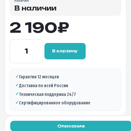
Наличие
В наличии
2 190
₽
Количество
товара
В корзину
Оптический
трансивер
BTL-
S1X340L,
✓
Гарантия 12 месяцев
1.25Гбит/c,
✓
Доставка по всей России
два
волокна,
✓
Техническая поддержка 24/7
1310нм
✓
Сертифицированное оборудование
(RX-
TX),
40км,
LC
Описание