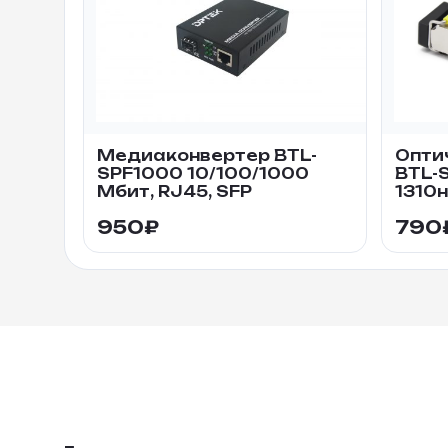
Медиаконвертер BTL-
Опти
SPF1000 10/100/1000
BTL-S
Мбит, RJ45, SFP
1310н
950
₽
790