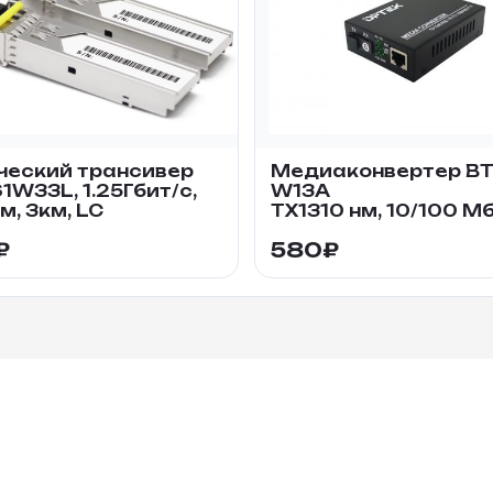
ческий трансивер
Медиаконвертер BT
1W33L, 1.25Гбит/c,
W13A
м, 3км, LC
TX1310 нм, 10/100 Мб
₽
580
₽