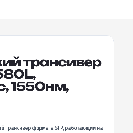
кий трансивер
580L,
c, 1550нм,
й трансивер формата SFP, работающий на