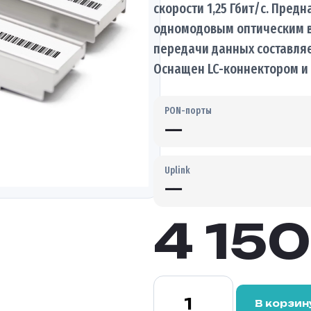
скорости 1,25 Гбит/с. Пред
одномодовым оптическим в
передачи данных составляе
Оснащен LC-коннектором и
PON-порты
—
Uplink
—
4 15
Количество
товара
В корзин