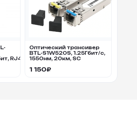
L-
Оптический трансивер
BTL-S1W520S, 1.25Гбит/c,
ит, RJ45, SC, 20 км
1550нм, 20км, SC
1 150
₽