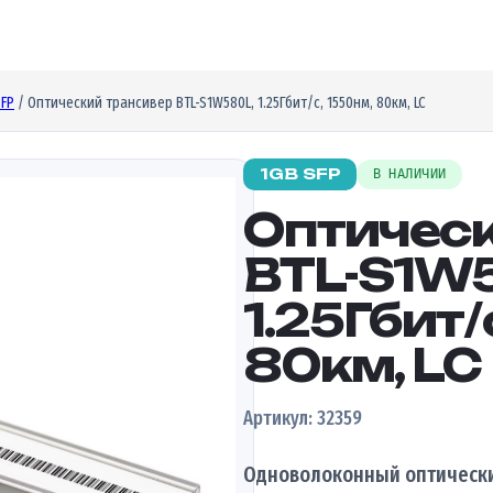
SFP
/ Оптический трансивер BTL-S1W580L, 1.25Гбит/c, 1550нм, 80км, LC
1GB SFP
В НАЛИЧИИ
Оптичес
BTL-S1W
1.25Гбит/
80км, LC
Артикул: 32359
Одноволоконный оптически