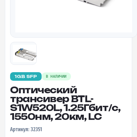
1GB SFP
В НАЛИЧИИ
Оптический
трансивер BTL-
S1W520L, 1.25Гбит/c,
1550нм, 20км, LC
Артикул: 32351