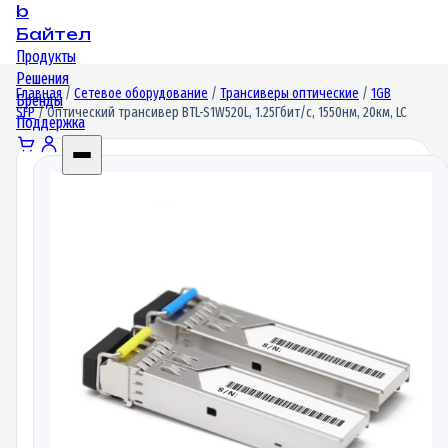
b
Байтел
Продукты
Решения
Главная
/
Сетевое оборудование
/
Трансиверы оптические
/
1GB
Бренды
SFP
/ Оптический трансивер BTL-S1W520L, 1.25Гбит/c, 1550нм, 20км, LC
Поддержка