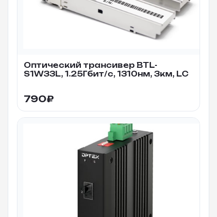
Оптический трансивер BTL-
S1W33L, 1.25Гбит/c, 1310нм, 3км, LC
790
₽