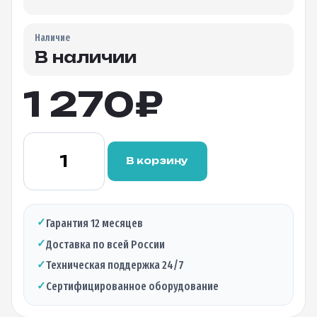
Наличие
В наличии
1 270
₽
Количество
товара
В корзину
Оптический
трансивер
BTL-
S1W520L,
✓
Гарантия 12 месяцев
1.25Гбит/c,
✓
Доставка по всей России
1550нм,
20км,
✓
Техническая поддержка 24/7
LC
✓
Сертифицированное оборудование