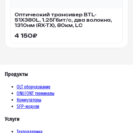
Оптический трансивер BTL-
S1X380L, 1.25Гбит/c, два волокна,
1310нм (RX-TX), 80км, LC
4 150
₽
Продукты
OLT оборудование
ONU/ONT терминалы
Коммутаторы
SFP-модули
Услуги
Техподдержка