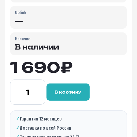
Uplink
—
Наличие
В наличии
1 690
₽
Количество
товара
В корзину
Оптический
трансивер
BTL-
S10X320L,
✓
Гарантия 12 месяцев
10Гбит/c,
✓
Доставка по всей России
два
волокна,
✓