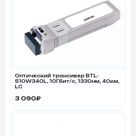
Оптический трансивер BTL-
S10W340L, 10Гбит/c, 1330нм, 40км,
LC
3 090
₽