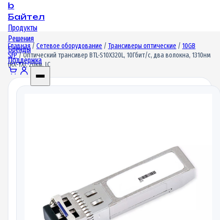
b
Байтел
Продукты
Решения
Главная
/
Сетевое оборудование
/
Трансиверы оптические
/
10GB
Бренды
SFP
/ Оптический трансивер BTL-S10X320L, 10Гбит/c, два волокна, 1310нм
Поддержка
(RX-TX), 20км, LC