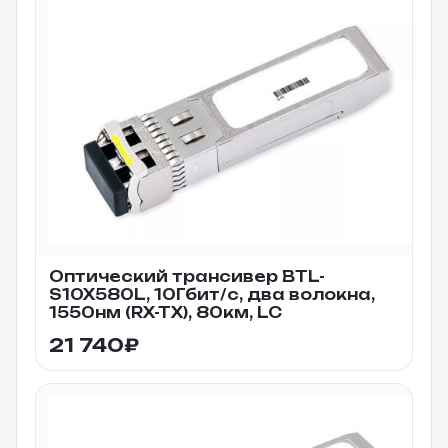
Оптический трансивер BTL-
S10X580L, 10Гбит/c, два волокна,
1550нм (RX-TX), 80км, LC
21 740
₽