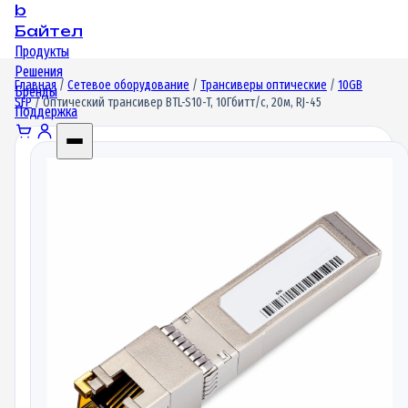
b
Байтел
Продукты
Решения
Главная
/
Сетевое оборудование
/
Трансиверы оптические
/
10GB
Бренды
SFP
/ Оптический трансивер BTL-S10-T, 10Гбитт/c, 20м, RJ-45
Поддержка