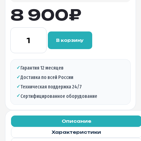
8 900
₽
Количество
товара
В корзину
Оптический
трансивер
BTL-
S10-
✓
Гарантия 12 месяцев
T,
✓
Доставка по всей России
10Гбитт/c,
20м,
✓
Техническая поддержка 24/7
RJ-
✓
Сертифицированное оборудование
45
Описание
Характеристики