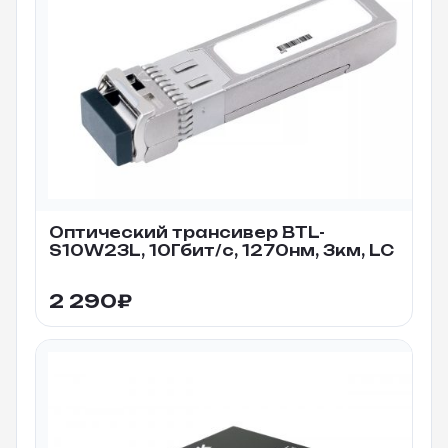
Оптический трансивер BTL-
S10W23L, 10Гбит/c, 1270нм, 3км, LC
2 290
₽