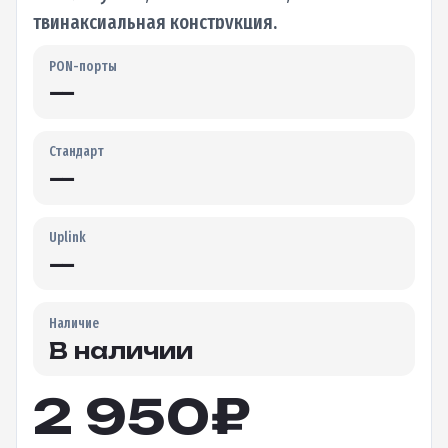
твинаксиальная конструкция,
представляющая собой пару параллельных
PON-порты
медных жил, защищенных общим экраном.…
—
Стандарт
—
Uplink
—
Наличие
В наличии
2 950
₽