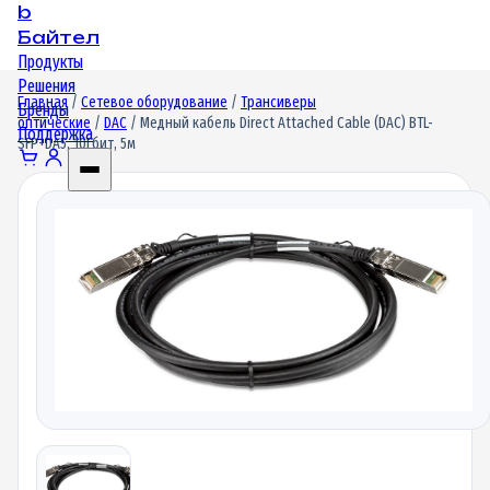
b
Байтел
Продукты
Решения
Главная
/
Сетевое оборудование
/
Трансиверы
Бренды
оптические
/
DAC
/ Медный кабель Direct Attached Cable (DAC) BTL-
Поддержка
SFP+DA5, 10Гбит, 5м