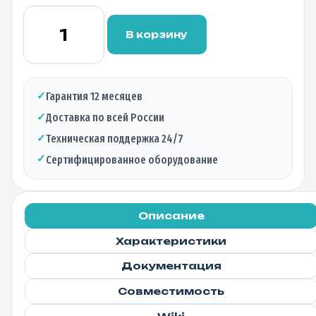
Количество
товара
В корзину
Медный
кабель
Direct
Attached
✓
Гарантия 12 месяцев
Cable
✓
Доставка по всей России
(DAC)
BTL-
✓
Техническая поддержка 24/7
SFP+DA5,
✓
Сертифицированное оборудование
10Гбит,
5м
Описание
Характеристики
Документация
Совместимость