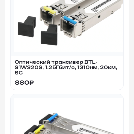
Оптический трансивер BTL-
S1W320S, 1.25Гбит/c, 1310нм, 20км,
SC
880
₽