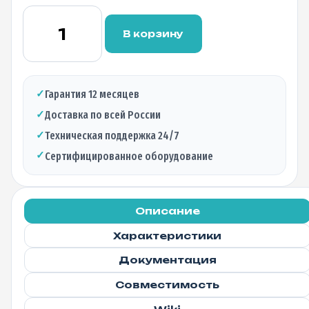
Количество
товара
В корзину
Медный
кабель
Direct
Attached
✓
Гарантия 12 месяцев
Cable
✓
Доставка по всей России
(DAC)
BTL-
✓
Техническая поддержка 24/7
SFP+DA1,
✓
Сертифицированное оборудование
10Гбит,
1м
Описание
Характеристики
Документация
Совместимость