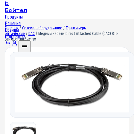
b
Байтел
Продукты
Решения
Главная
/
Сетевое оборудование
/
Трансиверы
Бренды
оптические
/
DAC
/ Медный кабель Direct Attached Cable (DAC) BTL-
Поддержка
SFP+DA1, 10Гбит, 1м