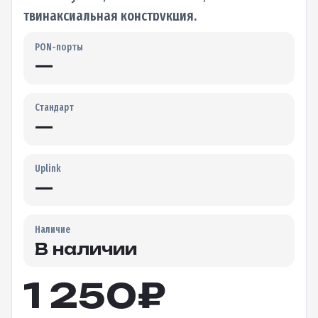
твинаксиальная конструкция,
представляющая собой пару параллельных
PON-порты
медных жил, защищенных общим экраном.…
—
Стандарт
—
Uplink
—
Наличие
В наличии
1 250
₽