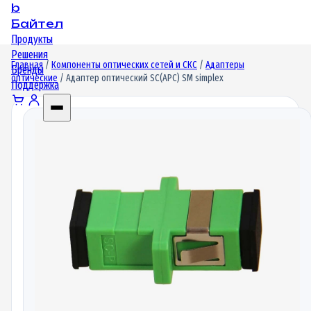
b
Байтел
Продукты
Решения
Главная
/
Компоненты оптических сетей и СКС
/
Адаптеры
Бренды
оптические
/ Адаптер оптический SC(APC) SM simplex
Поддержка