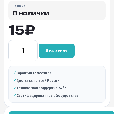
Наличие
В наличии
15
₽
Количество
товара
В корзину
Адаптер
оптический
FC(UPC)
SM
✓
Гарантия 12 месяцев
simplex
✓
Доставка по всей России
(type
D)
✓
Техническая поддержка 24/7
✓
Сертифицированное оборудование